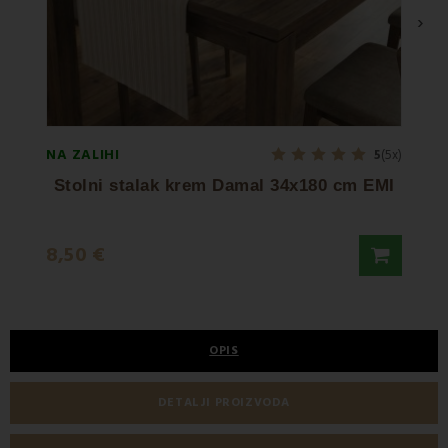
›
NA ZALIHI
NA ZA
5
(5x)
Stolni stalak krem Damal 34x180 cm EMI
8,50 €
8,50
OPIS
DETALJI PROIZVODA