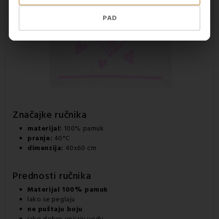
PAD
Značajke ručnika
materijal:
100% pamuk
pranje:
40°C
dimenzija:
40x60 cm
Prednosti ručnika
Materijal 100% pamuk
lako se peglaju
ne puštaju boju
jako dobro upijaju vodu