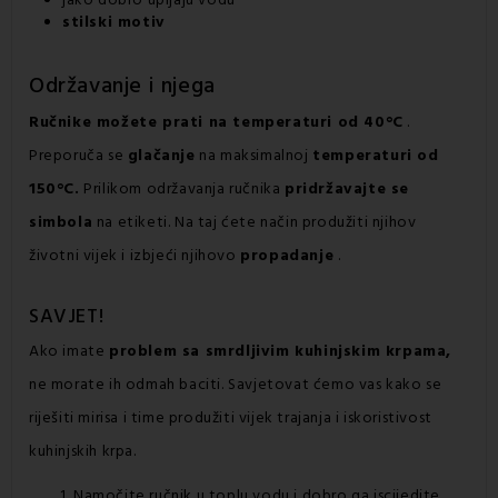
stilski motiv
Održavanje i njega
Ručnike možete prati na temperaturi od 40°C
.
Preporuča se
glačanje
na maksimalnoj
temperaturi od
150°C.
Prilikom održavanja ručnika
pridržavajte se
simbola
na etiketi. Na taj ćete način produžiti njihov
životni vijek i izbjeći njihovo
propadanje
.
SAVJET!
Ako imate
problem sa smrdljivim kuhinjskim krpama,
ne morate ih odmah baciti. Savjetovat ćemo vas kako se
riješiti mirisa i time produžiti vijek trajanja i iskoristivost
kuhinjskih krpa.
Namočite ručnik u toplu vodu i dobro ga iscijedite.