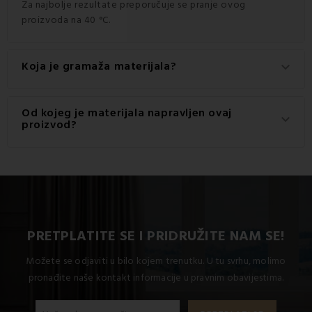
Za najbolje rezultate preporučuje se pranje ovog
proizvoda na 40 °C.
Koja je gramaža materijala?
keyboard_arrow_down
Gramaža materijala korištenog za ovaj proizvod je 120
Od kojeg je materijala napravljen ovaj
keyboard_arrow_down
g/m2.
proizvod?
Ovaj proizvod je izrađen od visokokvalitetnog materijala:
100% pamuk.
PRETPLATITE SE I PRIDRUŽITE NAM SE!
Možete se odjaviti u bilo kojem trenutku. U tu svrhu, molimo
pronađite naše kontakt informacije u pravnim obavijestima.