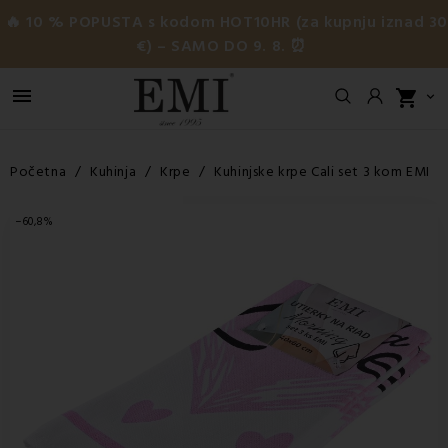
🔥 10 % POPUSTA s kodom HOT10HR (za kupnju iznad 3
€) – SAMO DO 9. 8. ⏰

shopping_cart

Početna
Kuhinja
Krpe
Kuhinjske krpe Cali set 3 kom EMI
−60,8%