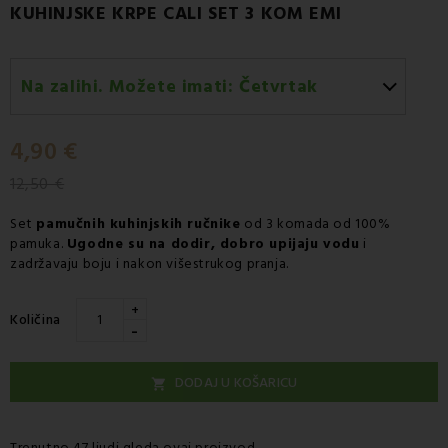
KUHINJSKE KRPE CALI SET 3 KOM EMI
Na zalihi. Možete imati:
Četvrtak
Četvrtak 13.08
-
Dostava GLS kurirskom službom
4,90 €
12,50 €
Set
pamučnih kuhinjskih ručnik
e
od 3 komada od 100%
pamuka.
Ugodne su na dodir, dobro upijaju vodu
i
zadržavaju boju i nakon višestrukog pranja.
+
Količina
-
DODAJ U KOŠARICU

Trenutno 47 ljudi gleda ovaj proizvod