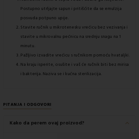
Postupno utrljajte sapun i pritišćite da se emulzija
posvuda potpuno upije.
Stavite ručnik u mikrotenesku vrećicu bez vezivanja i
stavite u mikrovalnu pećnicu na srednju snagu na 1
minutu.
Pažljivo izvadite vrećicu s ručnikom pomoću hvataljki.
Na kraju isperite, osušite i vaš će ručnik biti bez mirisa
i bakterija. Naziva se i kućna sterilizacija.
PITANJA I ODGOVORI
keyboard_arrow_down
Kako da perem ovaj proizvod?