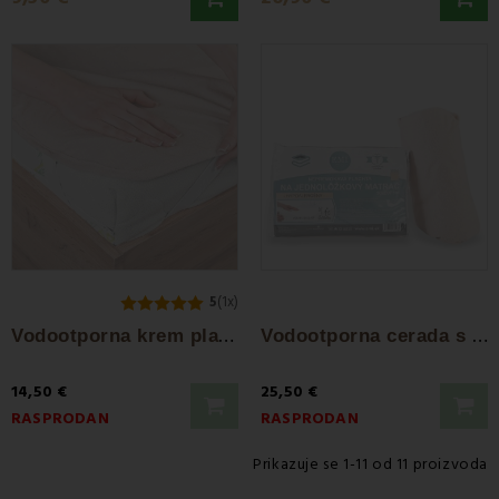
5
(1x)
V
odootporna krem plahta s gumom na...
V
odootporna cerada s gumom po obodu krem EMI
14,50 €
25,50 €
RASPRODAN
RASPRODAN
Prikazuje se 1-11 od 11 proizvoda