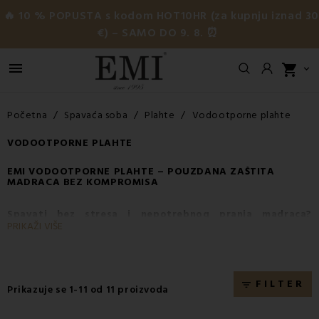
🔥 10 % POPUSTA s kodom HOT10HR (za kupnju iznad 3
€) – SAMO DO 9. 8. ⏰

shopping_cart

Početna
Spavaća soba
Plahte
Vodootporne plahte
VODOOTPORNE PLAHTE
EMI VODOOTPORNE PLAHTE – POUZDANA ZAŠTITA
MADRACA
BEZ KOMPROMISA
Spavati bez stresa i nepotrebnog pranja madraca?
PRIKAŽI VIŠE
Rješenje su visokokvalitetne EMI vodootporne plahte, koje
pružaju maksimalnu zaštitu madraca od tekućina, prljavštine i
bakterija. Idealan su izbor za
djecu, starije osobe, osobe s
inkontinencijom
ili jednostavno za sve koji žele produžiti vijek
FILTER
filter_list
Prikazuje se 1-11 od 11 proizvoda
trajanja svog
madraca
, a istovremeno uživati u mirnom i
higijenskom snu.