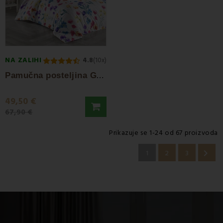
NA ZALIHI
4.8
(10x)
P
amučna posteljina Gardena EMI
49,50 €
67,90 €
Prikazuje se 1-24 od 67 proizvoda

1
2
3