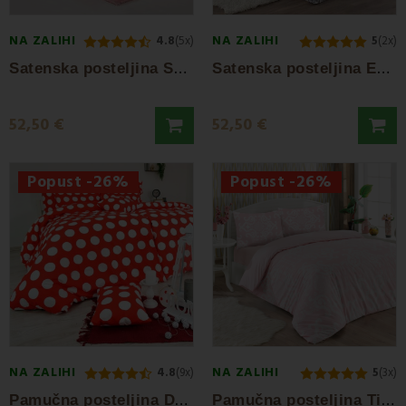
NA ZALIHI
NA ZALIHI
4.8
(5x)
5
(2x)
S
atenska posteljina Sonia EMI
S
atenska posteljina Evita EMI
52,50 €
52,50 €
Popust -26%
Popust -26%
NA ZALIHI
NA ZALIHI
4.8
(9x)
5
(3x)
P
amučna posteljina Dots red EMI
P
amučna posteljina Tifany EMI