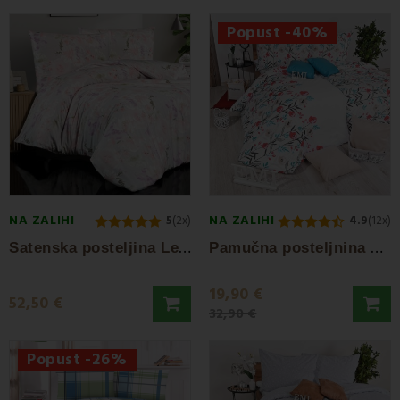
Popust -40%
NA ZALIHI
NA ZALIHI
5
(2x)
4.9
(12x)
S
atenska posteljina Leticia EMI
P
amučna posteljnina Nice EMI
19,90 €
52,50 €
32,90 €
Popust -26%