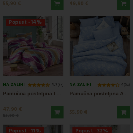
55,90 €
49,90 €
Popust -14%
NA ZALIHI
NA ZALIHI
4.7
(3x)
4
(5x)
P
amučna posteljina Label EMI
P
amučna posteljina Anabel EMI
47,90 €
55,90 €
55,90 €
Popust -11%
Popust -32%