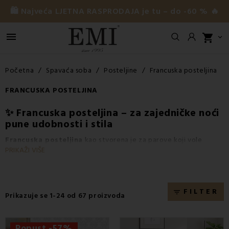
🛍️ Najveća LJETNA RASPRODAJA je tu – do -60 % 🔥

shopping_cart

Početna
Spavaća soba
Posteljine
Francuska posteljina
FRANCUSKA POSTELJINA
✨ Francuska posteljina – za zajedničke noći
pune udobnosti i stila
Francuska posteljina
kao stvorena je za parove koji vole
PRIKAŽI VIŠE
uživati u blizini i zajedničkom spavanju pod jednim velikim
pokrivačem. Ovaj tip
posteljine
popularan je ne samo zbog
svoje romantične dimenzije, već i zbog praktičnosti –
jedan
veliki pokrivač, manje briga
i estetski savršeno usklađen
FILTER
filter_list
Prikazuje se 1-24 od 67 proizvoda
krevet.
U pakiranju
francuske posteljine
od EMI pronaći ćete
1x
navlaku za poplun dimenzija 200 × 220 cm
i
2x jastučnicu
Popust -57%