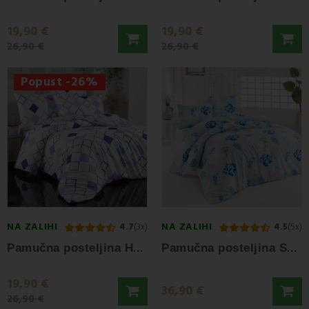
19,90 €
19,90 €
26,90 €
26,90 €
Popust -26%
NA ZALIHI
NA ZALIHI
4.7
(3x)
4.5
(5x)
P
amučna posteljina Hali EMI
P
amučna posteljina Serena EMI
19,90 €
36,90 €
26,90 €