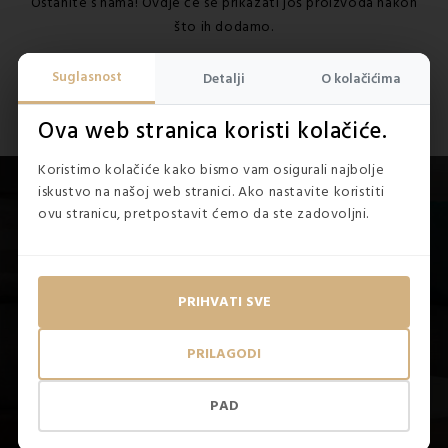
Ostanite s nama! Ovdje će se prikazati još proizvoda nakon
što ih dodamo.
Suglasnost
Detalji
O kolačićima
Ova web stranica koristi kolačiće.
Koristimo kolačiće kako bismo vam osigurali najbolje
iskustvo na našoj web stranici. Ako nastavite koristiti
ovu stranicu, pretpostavit ćemo da ste zadovoljni.
PRETPLATITE SE I PRIDRUŽITE NAM SE!
Možete se odjaviti u bilo kojem trenutku. U tu svrhu, molimo
PRIHVATI SVE
pronađite naše kontakt informacije u pravnim obavijestima.
PRILAGODI
PAD