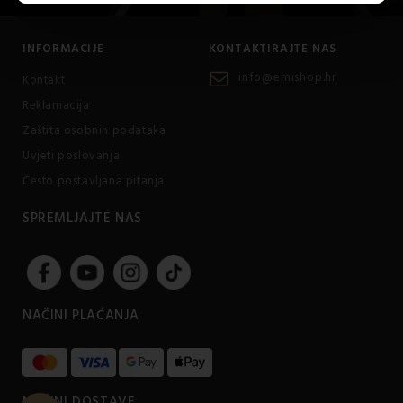
INFORMACIJE
KONTAKTIRAJTE NAS
info@emishop.hr
Kontakt
Reklamacija
Zaštita osobnih podataka
Uvjeti poslovanja
Često postavljana pitanja
SPREMLJAJTE NAS
NAČINI PLAĆANJA
NAČINI DOSTAVE