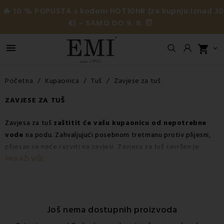
🔥 10 % POPUSTA s kodom HOT10HR (za kupnju iznad 3
€) – SAMO DO 9. 8. ⏰

shopping_cart

Početna
Kupaonica
Tuš
Zavjese za tuš
ZAVJESE ZA TUŠ
Zavjesa za tuš
zaštitit će vašu kupaonicu od nepotrebne
vode
na podu. Zahvaljujući posebnom tretmanu protiv plijesni,
plijesan se neće razviti na zavjesi. Zavjesa za tuš savršen je
dodatak svakoj kadi i tuš kabini.
PRIKAŽI VIŠE
Još nema dostupnih proizvoda