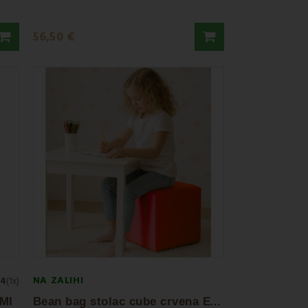
56,50 €
NA ZALIHI
4
(1x)
B
ean bag stolac cube crvena EMI
EMI