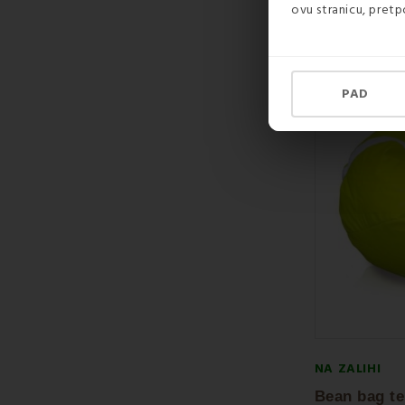
ovu stranicu, pretp
57,50 €
PAD
NA ZALIHI