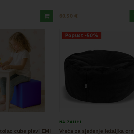
60,50 €
Popust -50%
NA ZALIHI
tolac cube plavi EMI