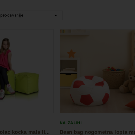

jprodavanije
NA ZALIHI
B
ean bag stolac kocka mala limeta EMI