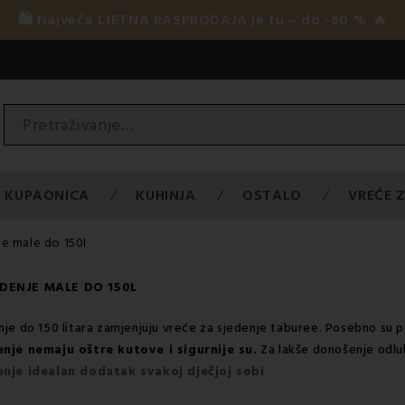
🛍️ Najveća LJETNA RASPRODAJA je tu – do -60 % 🔥
KUPAONICA
KUHINJA
OSTALO
VREĆE Z
je male do 150l
EDENJE MALE DO 150L
je do 150 litara zamjenjuju vreće za sjedenje taburee. Posebno su pri
enje nemaju oštre kutove i sigurnije su.
Za lakše donošenje odlu
enje idealan dodatak svakoj dječjoj sobi