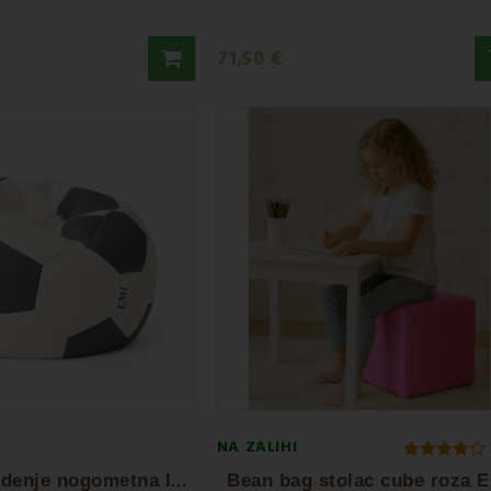
71,50 €
NA ZALIHI
V
reća za sjedenje nogometna lopta mala...
Bean bag stolac cube roza 