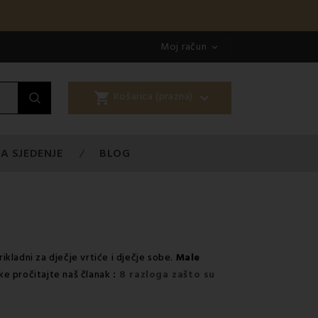
Moj račun

shopping_cart

Košarica (prazna)
A SJEDENJE
BLOG
kladni za dječje vrtiće i dječje sobe.
Male
ke pročitajte naš članak
:
8 razloga zašto su