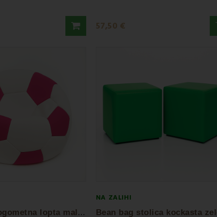
57,50 €
NA ZALIHI
B
ean bag nogometna lopta mala bijela...