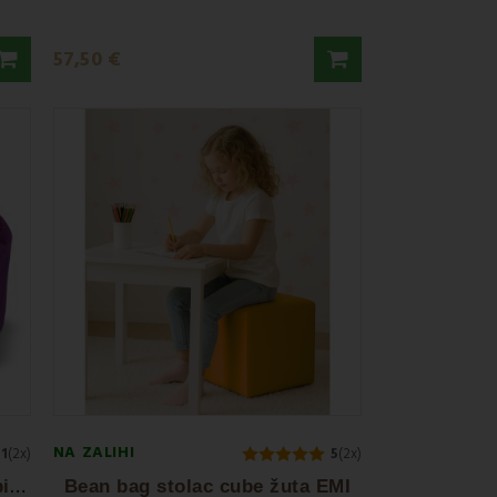
57,50 €
NA ZALIHI
.1
(2x)
5
(2x)
V
reća za sjedenje ležaljka ljubičasta EMI
Bean bag stolac cube žuta EMI