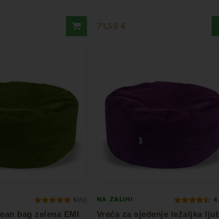
71,50 €
NA ZALIHI
5
(6x)
4
bean bag zelena EMI