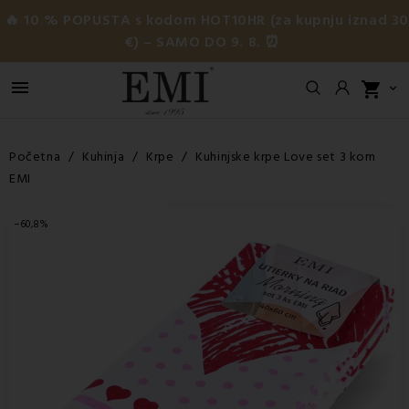
🔥 10 % POPUSTA s kodom HOT10HR (za kupnju iznad 3
€) – SAMO DO 9. 8. ⏰

shopping_cart

Početna
Kuhinja
Krpe
Kuhinjske krpe Love set 3 kom
EMI
−60,8%