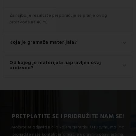
Za najbolje rezultate preporučuje se pranje ovog
proizvoda na 40 °C.
Koja je gramaža materijala?
keyboard_arrow_down
Gramaža materijala korištenog za ovaj proizvod je 120
Od kojeg je materijala napravljen ovaj
keyboard_arrow_down
g/m2.
proizvod?
Ovaj proizvod je izrađen od visokokvalitetnog materijala:
100% pamuk.
PRETPLATITE SE I PRIDRUŽITE NAM SE!
Možete se odjaviti u bilo kojem trenutku. U tu svrhu, molimo
pronađite naše kontakt informacije u pravnim obavijestima.