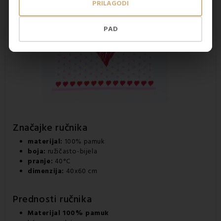
PRILAGODI
PAD
Značajke ručnika
materijal:
100% pamuk
boja:
ružičasto-bijela
pranje:
40°C
dimenzija:
40x60 cm
Prednosti ručnika
Materijal 100% pamuk