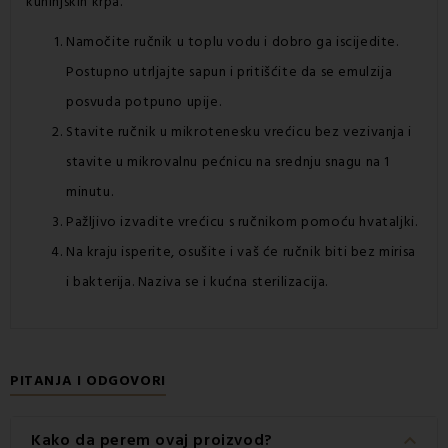
kuhinjskih krpa.
Namočite ručnik u toplu vodu i dobro ga iscijedite.
Postupno utrljajte sapun i pritišćite da se emulzija
posvuda potpuno upije.
Stavite ručnik u mikrotenesku vrećicu bez vezivanja i
stavite u mikrovalnu pećnicu na srednju snagu na 1
minutu.
Pažljivo izvadite vrećicu s ručnikom pomoću hvataljki.
Na kraju isperite, osušite i vaš će ručnik biti bez mirisa
i bakterija. Naziva se i kućna sterilizacija.
PITANJA I ODGOVORI
keyboard_arrow_down
Kako da perem ovaj proizvod?