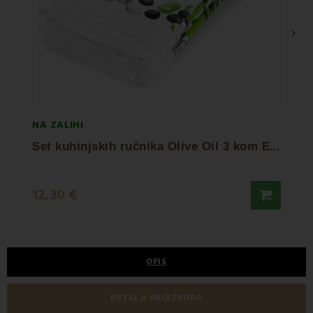
›
NA ZALIHI
NA ZA
S
et kuhinjskih ručnika Olive Oil 3 kom EMI
12,30 €
8,50
OPIS
DETALJI PROIZVODA