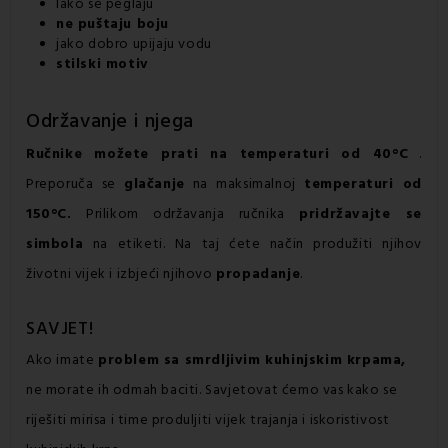
lako se peglaju
ne puštaju boju
jako dobro upijaju vodu
stilski motiv
Održavanje i njega
Ručnike možete prati na temperaturi od 40°C
.
Preporuča se
glačanje
na maksimalnoj
temperaturi od
150°C.
Prilikom održavanja ručnika
pridržavajte se
simbola
na etiketi. Na taj ćete način produžiti njihov
životni vijek i izbjeći njihovo
propadanje
.
SAVJET!
Ako imate
problem sa smrdljivim kuhinjskim krpama,
ne morate ih odmah baciti. Savjetovat ćemo vas kako se
riješiti mirisa i time produljiti vijek trajanja i iskoristivost