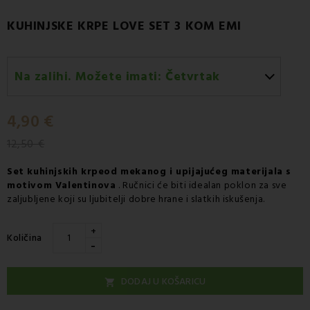
KUHINJSKE KRPE LOVE SET 3 KOM EMI
Na zalihi. Možete imati:
Četvrtak
Četvrtak 13.08
-
Dostava GLS kurirskom službom
4,90 €
12,50 €
Set kuhinjskih krpe
od mekanog i upijajućeg materijala s
motivom Valentinova
. Ručnici će biti idealan poklon za sve
zaljubljene koji su ljubitelji dobre hrane i slatkih iskušenja.
+
Količina
-
DODAJ U KOŠARICU
