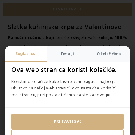
ETS RECENZIJE
Slatke
kuhinjske krpe
za Valentinovo
Pamučni
ručnici
, koji
oni će oživjeti vašu kuhinju.
100%
pamuk
bez dodataka ikakvih drugih tvari jamči da ručnici
Suglasnost
Detalji
O kolačićima
savršeno
upijaju vodu
. Gusto tkana tkanina produljit će
vijek trajanja ručnika, zadržat će
oblik i boju
i nakon brojnih
Ova web stranica koristi kolačiće.
pranja.
Koristimo kolačiće kako bismo vam osigurali najbolje
iskustvo na našoj web stranici. Ako nastavite koristiti
ovu stranicu, pretpostavit ćemo da ste zadovoljni.
PRIHVATI SVE