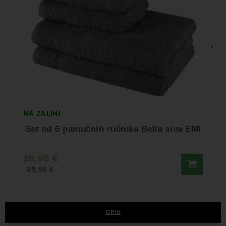
›
NA ZALIHI
NA ZA
Set od 6 pamučnih ručnika Bella siva EMI
Stan
38,90 €
36,5
49,95 €
OPIS