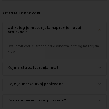
PITANJA I ODGOVORI
Od kojeg je materijala napravljen ovaj
keyboard_arrow_down
proizvod?
Ovaj proizvod je izrađen od visokokvalitetnog materijala:
Krep.
Koju vrstu zatvaranja ima?
keyboard_arrow_down
Ovaj proizvod ima praktično zatvaranje na Gumbi.
Koje je marke ovaj proizvod?
keyboard_arrow_down
Ovo je autentični proizvod marke EMI.
Kako da perem ovaj proizvod?
keyboard_arrow_down