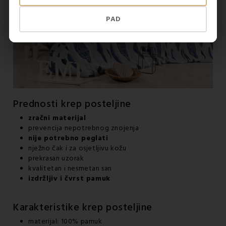
PAD
Prednosti
krep posteljine
zračni materijal
prevencija nepotrebnog znojenja
nije potrebno peglati
nježno čak i za osjetljivu kožu
prekrasan uzorak
kvalitetan i nesmetan san
izdržljiv i čvrst pamuk
Karakteristike
krep posteljine
materijal: 100% pamuk