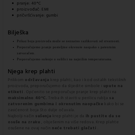
pranje: 40°C
proizvođač: EMI
pričvršćivanje: gumbi
Bilješka
Prikaz boja proizvoda može se neznatno razlikovati od stvarnosti.
Preporučujemo pranje posteljine okrenute naopako s patentnim 
zatvaračem.
Preporučujemo sušenje u sušilici na najnižim temperaturama.
Njega krep plahti
Prilikom
održavanja
krep plahti, kao i kod ostalih tekstilnih
proizvoda, preporučujemo da slijedite simbole i
upute na
etiketi
. Općenito se preporučuje pranje krep plahti na
maksimalno 40°C.
Treba ih staviti u perilicu rublja
sa
zatvorenim gumbima i okrenutim
naopačke
kako bi se
zasićenost boja što dulje očuvala.
Najbolji način
sušenja
krep plahti je da
ih pustite da se
osuše na zraku
, obješenim na više redova. Krep plahte
osušene na ovaj način
neće trebati glačati
.