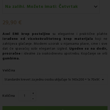
Na zalihi. Možete imati:
Četvrtak
Četvrtak 13.08
-
Dostava GLS kurirskom službom
29,90 €
Axel EMI
krep posteljine
su elegantne i praktične plahte
izrađene od visokokvalitetnog krep materijala
koji ne
zahtijeva glačanje. Moderni uzorak u nijansama plave, crne i sive
dat će spavaćoj sobi elegantan izgled.
Ugodne su na dodir,
prozračne
i idealne za svakodnevnu upotrebu. Kopčanje se vrši
gumbima.
Veličina
+
Količina
-