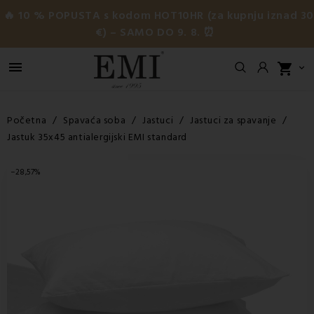
🔥 10 % POPUSTA s kodom HOT10HR (za kupnju iznad 3
€) – SAMO DO 9. 8. ⏰

shopping_cart

Početna
Spavaća soba
Jastuci
Jastuci za spavanje
Jastuk 35x45 antialergijski EMI standard
−28,57%