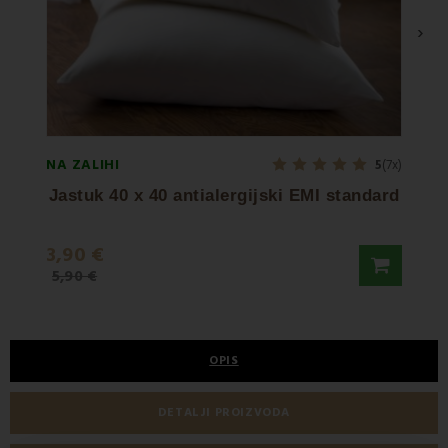
›
NA ZALIHI
NA ZA
5
(7x)
Jastuk 40 x 40 antialergijski EMI standard
3,90 €
22,9
5,90 €
OPIS
DETALJI PROIZVODA