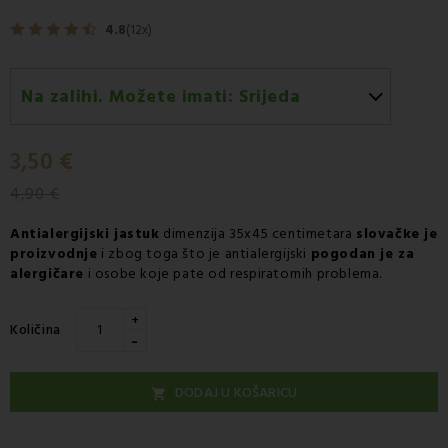
4.8
(12x)
Na zalihi. Možete imati:
Srijeda
Srijeda 12.08
-
Dostava GLS kurirskom službom
3,50 €
4,90 €
Antialergijski jastuk
dimenzija 35x45 centimetara
slovačke je
proizvodnje
i zbog toga što je antialergijski
pogodan je za
alergičare
i osobe koje pate od respiratornih problema.
+
Količina
-
DODAJ U KOŠARICU
