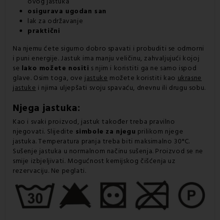
ovog jastuka
osigurava ugodan san
lak za održavanje
praktični
Na njemu ćete sigurno dobro spavati i probuditi se odmorni
i puni energije. Jastuk ima manju veličinu, zahvaljujući kojoj
se
lako možete nositi
s njim i koristiti ga ne samo ispod
glave. Osim toga, ove
jastuke
možete koristiti kao
ukrasne
jastuke
i njima uljepšati svoju spavaću, dnevnu ili drugu sobu.
Njega
jastuka
:
Kao i svaki proizvod, jastuk također treba pravilno
njegovati. Slijedite
simbole za njegu
prilikom njege
jastuka. Temperatura pranja treba biti maksimalno 30°C.
Sušenje jastuka u normalnom načinu sušenja. Proizvod se ne
smije izbjeljivati. Mogućnost kemijskog čišćenja uz
rezervaciju. Ne peglati.