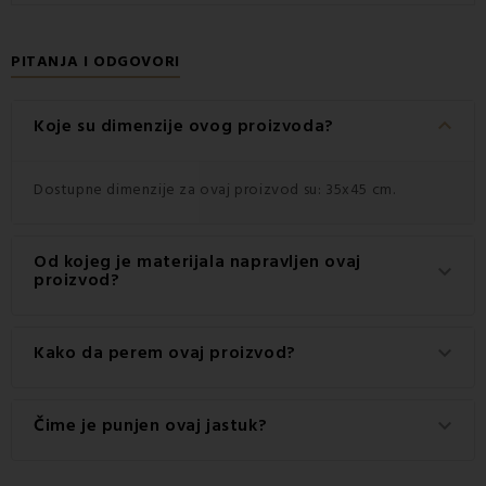
PITANJA I ODGOVORI
keyboard_arrow_down
Koje su dimenzije ovog proizvoda?
Dostupne dimenzije za ovaj proizvod su: 35x45 cm.
Od kojeg je materijala napravljen ovaj
keyboard_arrow_down
proizvod?
Ovaj proizvod je izrađen od visokokvalitetnog materijala:
Kako da perem ovaj proizvod?
keyboard_arrow_down
100% pamuk.
Za najbolje rezultate preporučuje se pranje ovog
Čime je punjen ovaj jastuk?
keyboard_arrow_down
proizvoda na 30 °C.