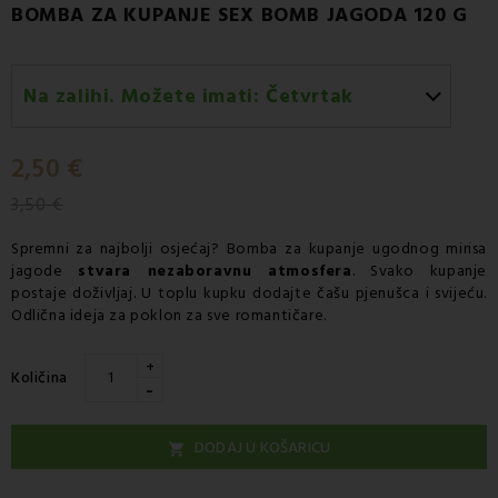
BOMBA ZA KUPANJE SEX BOMB JAGODA 120 G
Na zalihi. Možete imati:
Četvrtak
Četvrtak 13.08
-
Dostava GLS kurirskom službom
2,50 €
3,50 €
Spremni za najbolji osjećaj? Bomba za kupanje ugodnog mirisa
jagode
stvara nezaboravnu atmosfera
. Svako kupanje
postaje doživljaj. U toplu kupku dodajte čašu pjenušca i svijeću.
Odlična ideja za poklon za sve romantičare.
+
Količina
-
DODAJ U KOŠARICU
