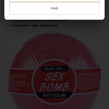
Prednosti gaziranih bombi:
PAD
hrane i hidratiziraju kožu
otpustiti stres
djeluju opuštajuće i regenerativno
namirišu cijelu kupaonicu