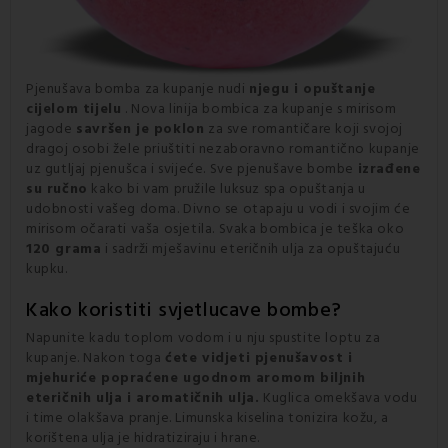
Pjenušava bomba za kupanje nudi
njegu i opuštanje
cijelom tijelu
. Nova linija
bombica za kupanje s mirisom
jagode
savršen je poklon
za sve romantičare koji svojoj
dragoj osobi žele priuštiti nezaboravno romantično kupanje
uz gutljaj pjenušca i svijeće. Sve pjenušave bombe
izrađene
su ručno
kako bi vam pružile luksuz spa opuštanja u
udobnosti vašeg doma. Divno se otapaju u vodi i svojim će
mirisom očarati vaša osjetila. Svaka bombica je teška oko
120 grama
i sadrži mješavinu eteričnih ulja za opuštajuću
kupku.
Kako koristiti svjetlucave bombe?
Napunite kadu toplom vodom i u nju spustite loptu za
kupanje. Nakon toga
ćete vidjeti pjenušavost i
mjehuriće popraćene ugodnom aromom biljnih
eteričnih ulja i aromatičnih ulja.
Kuglica omekšava vodu
i time olakšava pranje. Limunska kiselina tonizira kožu, a
korištena ulja je hidratiziraju i hrane.