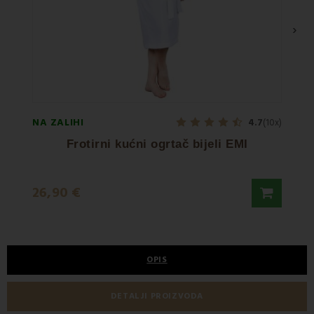
›
NA ZALIHI
NA ZA
4.7
(10x)
Frotirni kućni ogrtač bijeli EMI
26,90 €
3,50
OPIS
DETALJI PROIZVODA