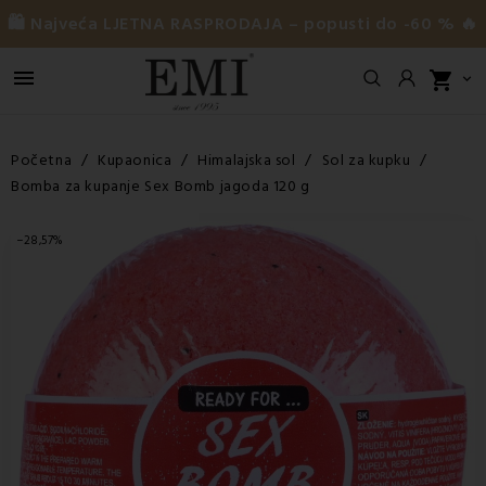
🛍️ Najveća LJETNA RASPRODAJA – popusti do -60 % 🔥

shopping_cart

Početna
Kupaonica
Himalajska sol
Sol za kupku
Bomba za kupanje Sex Bomb jagoda 120 g
−28,57%