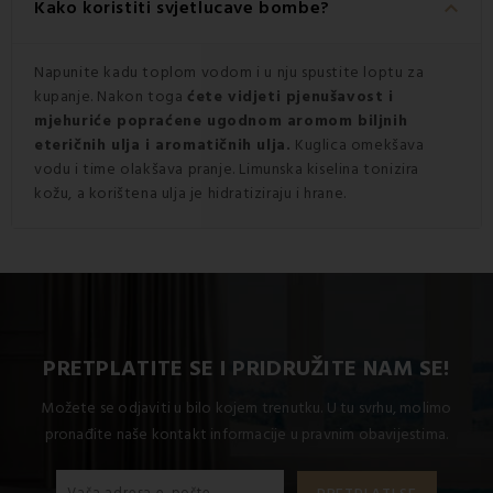
keyboard_arrow_down
Kako koristiti svjetlucave bombe?
Napunite kadu toplom vodom i u nju spustite loptu za
kupanje. Nakon toga
ćete vidjeti pjenušavost i
mjehuriće popraćene ugodnom aromom biljnih
eteričnih ulja i aromatičnih ulja.
Kuglica omekšava
vodu i time olakšava pranje. Limunska kiselina tonizira
kožu, a korištena ulja je hidratiziraju i hrane.
PRETPLATITE SE I PRIDRUŽITE NAM SE!
Možete se odjaviti u bilo kojem trenutku. U tu svrhu, molimo
pronađite naše kontakt informacije u pravnim obavijestima.