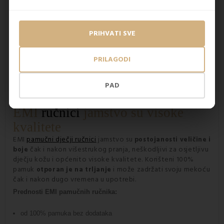
PRIHVATI SVE
PRILAGODI
PAD
EMI
ručnici
jamstvo su visoke
kvalitete
EMI
pamučni dječji ručnici
jamstvo su
postojanosti veličine i
čak i nakon višestrukog pranja, neškodljivi za osjetljivu
boje
dječju kožu i općenito visoke kvalitete. Korišteni 100%
pamuk
i može zadržati svoju mekoću
otporan je na trljanje
čak i nakon dugo vremena u upotrebi.
Prednosti EMI pamučnih ručnika:
od 100% pamuka bez dodataka