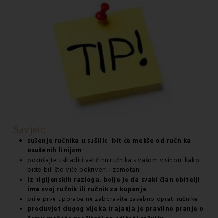
Savjeti:
sušenje ručnika u sušilici bit će mekše od ručnika
osušenih linijom
pokušajte uskladiti veličinu ručnika s vašom visinom kako
biste bili što više pokriveni i zamotani
iz higijenskih razloga, bolje je da svaki član obitelji
ima svoj ručnik ili ručnik za kupanje
prije prve uporabe ne zaboravite zasebno oprati ručnike
preduvjet dugog vijeka trajanja je pravilno pranje o