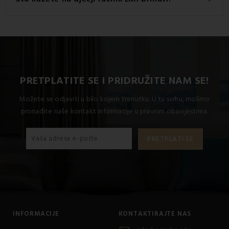
keyboard_arrow_down
proizvoda na 60 °C.
Kada se brinete za dječji ručnik, ne zaboravite slijediti
svaki put kada ga perete i čistite. Na taj
simbole za njegu
način
i dugo ostati
ćete mu produžiti vijek trajanja
mekom, mekom jarkih boja.
PRETPLATITE SE I PRIDRUŽITE NAM SE!
Možete se odjaviti u bilo kojem trenutku. U tu svrhu, molimo
pronađite naše kontakt informacije u pravnim obavijestima.
INFORMACIJE
KONTAKTIRAJTE NAS