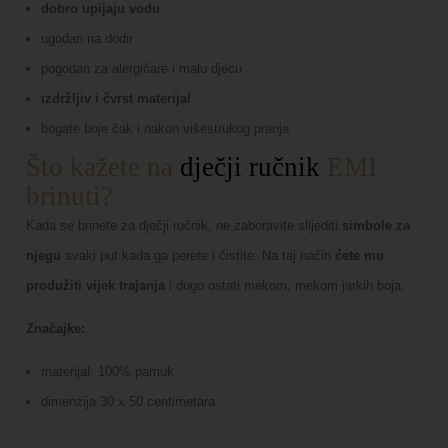
dobro upijaju vodu
ugodan na dodir
pogodan za alergičare i malu djecu
izdržljiv i čvrst materijal
bogate boje čak i nakon višestrukog pranja
Što kažete na
dječji ručnik
EMI
brinuti?
Kada se brinete za dječji ručnik, ne zaboravite slijediti
simbole za
njegu
svaki put kada ga perete i čistite. Na taj način
ćete mu
produžiti vijek trajanja
i dugo ostati mekom, mekom jarkih boja.
Značajke:
materijal: 100% pamuk
dimenzija 30 x 50 centimetara