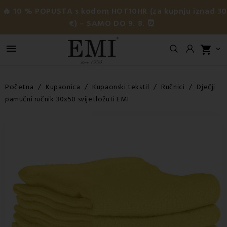
🔥 10 % POPUSTA s kodom HOT10HR (za kupnju iznad 3
€) – SAMO DO 9. 8. ⏰

shopping_cart

Početna
Kupaonica
Kupaonski tekstil
Ručnici
Dječji
pamučni ručnik 30x50 svijetložuti EMI