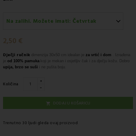
Na zalihi. Možete imati:
Četvrtak
Četvrtak 13.08
-
Dostava GLS kurirskom službom
2,50 €
Dječji ručnik
dimenzija 30x50 cm idealan je
za vrtić i dom
. Izrađena
je
od 100% pamuka
koji je mekan i osjetljiv čak i za dječju kožu. Dobro
upija, brzo se suši
i ne pušta boju.
+
Količina
-
DODAJ U KOŠARICU

Trenutno 30 ljudi gleda ovaj proizvod