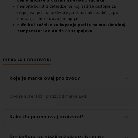
čemu možete pročitati na etiketi ručnika
nemojte koristiti deterdžente koji sadrže sastojke za
izbjeljivanje ili omekšivače jer će ručnik i badić lijepo
mirisati, ali neće dovoljno upijati
ručnike i ručnike za kupanje perite na maksimalnoj
temperaturi od 40 do 60 stupnjeva
PITANJA I ODGOVORI
keyboard_arrow_down
Koje je marke ovaj proizvod?
Ovo je autentični proizvod marke EMI.
Kako da perem ovaj proizvod?
keyboard_arrow_down
Za najbolje rezultate preporučuje se pranje ovog
Što kažete na dječji ručnik EMI brinuti?