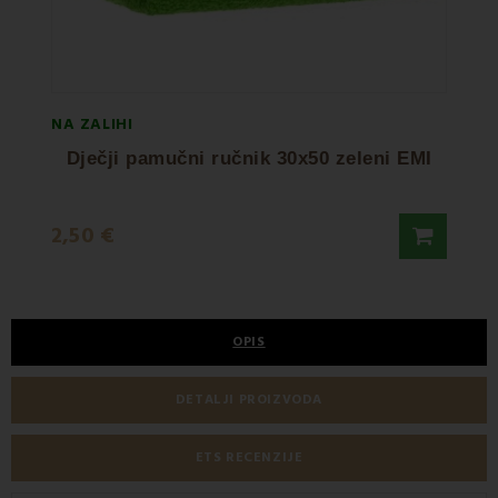
NA ZALIHI
NA ZA
Dječji pamučni ručnik 30x50 zeleni EMI
Pa
2,50 €
8,95
OPIS
DETALJI PROIZVODA
ETS RECENZIJE