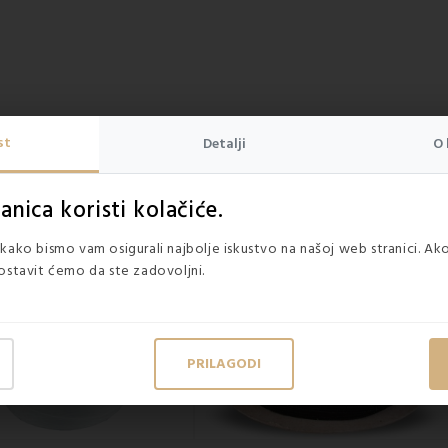
st
Detalji
O 
SLIČNE STAVKE
nica koristi kolačiće.
kako bismo vam osigurali najbolje iskustvo na našoj web stranici. Ako
ostavit ćemo da ste zadovoljni.
PRILAGODI