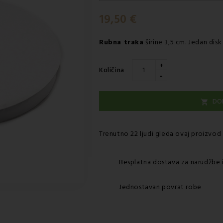
Srijeda 12.08
-
Dostava GLS ku
19,50 €
Rubna traka
širine 3,5 cm. Jedan dis
+
Količina
-
DO

Trenutno 22 ljudi gleda ovaj proizvod
Besplatna dostava za narudžbe 
Jednostavan povrat robe