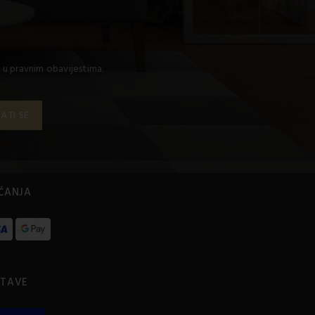
 u pravnim obavijestima.
AĆANJA
STAVE