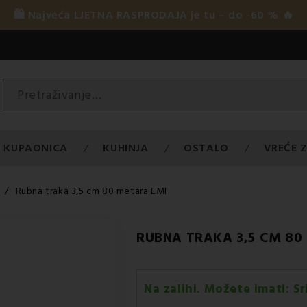
🛍️ Najveća LJETNA RASPRODAJA je tu – do -60 % 🔥
KUPAONICA
KUHINJA
OSTALO
VREĆE Z
Rubna traka 3,5 cm 80 metara EMI
RUBNA TRAKA 3,5 CM 80
Na zalihi. Možete imati:
Sr