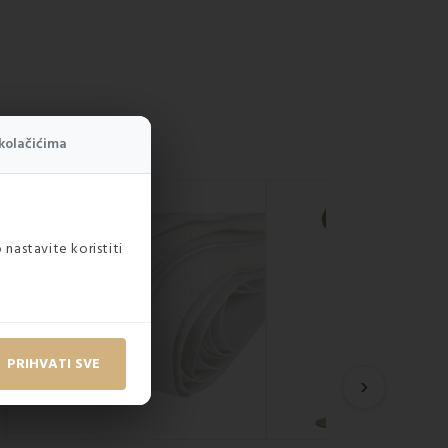
kolačićima
 nastavite koristiti
PRIHVATI SVE
›