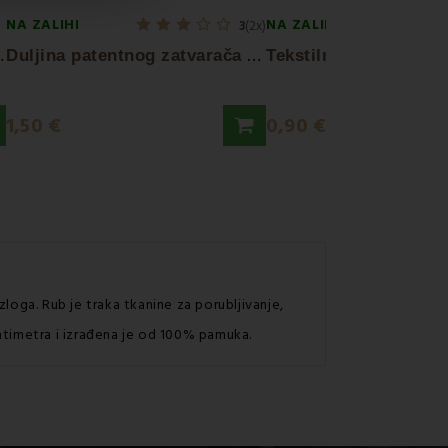
NA ZALIHI
NA ZALIHI
3
(2x)
T
ina 5 mm
D
uljina patentnog zatvarača 1m EMI
1,50 €
0,90 €
azloga. Rub je traka tkanine za porubljivanje,
centimetra i izrađena je od 100% pamuka.