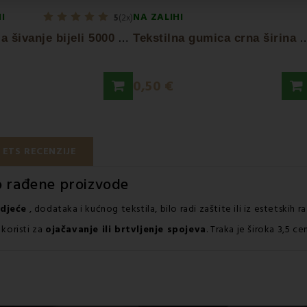
I
NA ZALIHI
5
(2x)
K
onac za šivanje bijeli 5000 m VIGA
ekstilna gumica crna šir
0,50 €
ETS RECENZIJE
 rađene proizvode
odjeće
, dodataka i kućnog tekstila, bilo radi zaštite ili iz estetskih r
 koristi za
ojačavanje ili brtvljenje spojeva
. Traka je široka 3,5 