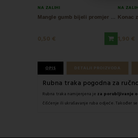
NA ZALIHI
NA ZALIH
M
angle gumb bijeli promjer 1,5 cm EMI
0,50 €
1,90 €
OPIS
DETALJI PROIZVODA
Rubna traka pogodna za ručno
Rubna traka namijenjena je
za porubljivanje 
čišćenje ili ukrašavanje ruba odjeće. Također se