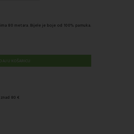
rirskom službom
k ima 80 metara. Bijele je boje od 100% pamuka.
DAJ U KOŠARICU
iznad 80 €