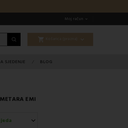
Moj račun

shopping_cart

Košarica (prazna)
A SJEDENJE
BLOG
 METARA EMI
ijeda