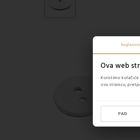
Suglasno
Ova web stra
Koristimo kolačiće 
ovu stranicu, pretp
PAD