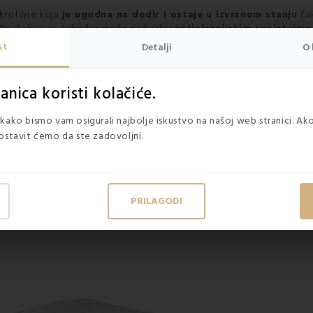
ikrofibre koja
je ugodna na dodir i ostaje u izvrsnom stanju
čak
. Posteljina se također može pohvaliti
antialergijskim svojstvima
privlačna,
sprječavaju njihovu pojavu i razmnožavanje
.
st
Detalji
O 
nica koristi kolačiće.
 sustava i alergijskim bolestima
kako bismo vam osigurali najbolje iskustvo na našoj web stranici. Ako
ostavit ćemo da ste zadovoljni.
gijom
PRILAGODI