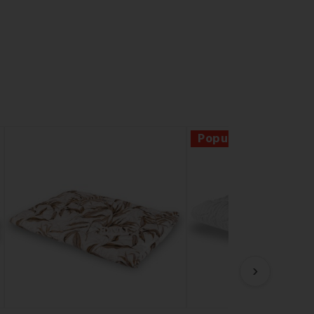
Popust -40%
›