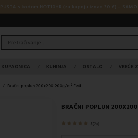
OPUSTA s kodom HOT10HR (za kupnju iznad 30 €) – SAMO 
KUPAONICA
KUHINJA
OSTALO
VREĆE Z
i
Bračni poplun 200x200 200g/m² EMI
BRAČNI POPLUN 200X200
5
(2x)