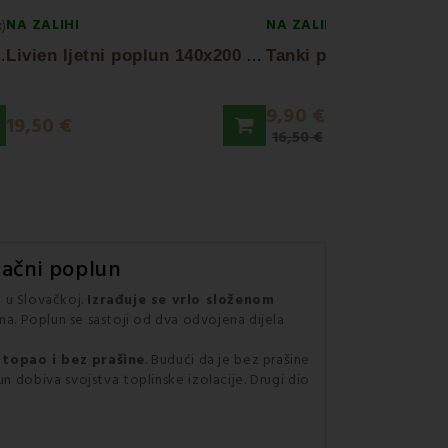
NA ZALIHI
NA ZALIHI
x)
L
0 1200g EMI
L
ivien ljetni poplun 140x200 900 g EMI
9,90 €
19,50 €
16,50 €
ačni poplun
 u Slovačkoj.
Izrađuje se vrlo složenom
ana. Poplun se sastoji od dva odvojena dijela
e
topao i bez prašine
. Budući da je bez prašine
n dobiva svojstva toplinske izolacije. Drugi dio