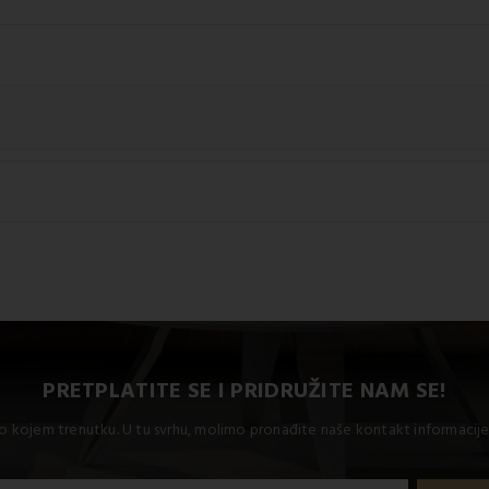
vog proizvoda na 60 °C.
PRETPLATITE SE I PRIDRUŽITE NAM SE!
lo kojem trenutku. U tu svrhu, molimo pronađite naše kontakt informacije