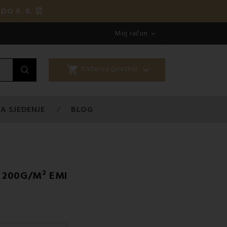
DO 9. 8. ⏰
Moj račun

shopping_cart

Košarica (prazna)
A SJEDENJE
BLOG
 200G/M² EMI