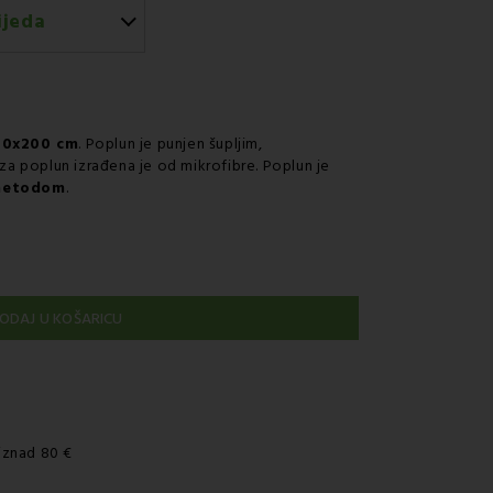
ijeda
rirskom službom
00x200 cm
. Poplun je punjen šupljim,
 za poplun izrađena je od mikrofibre. Poplun je
metodom
.
ODAJ U KOŠARICU
iznad 80 €