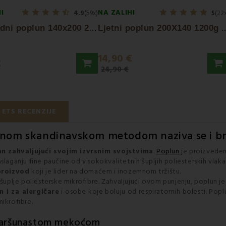
I
NA ZALIHI
4.9
(59x)
5
(22
S
tandardni poplun 140x200 200 g/m² EMI
jetni poplun 200X14
14,90 €
€
24,90 €
ETS RECENZIJE
nom skandinavskom metodom naziva se i br
n zahvaljujući svojim izvrsnim svojstvima
.
Poplun
je proizveden
aslaganju fine paučine od visokokvalitetnih šupljih poliesterskih vlak
proizvod
koji je lider na domaćem i inozemnom tržištu.
d šuplje poliesterske mikrofibre. Zahvaljujući ovom punjenju, poplun j
 i za alergičare
i osobe koje boluju od respiratornih bolesti. Poplu
mikrofibre.
 baršunastom mekoćom