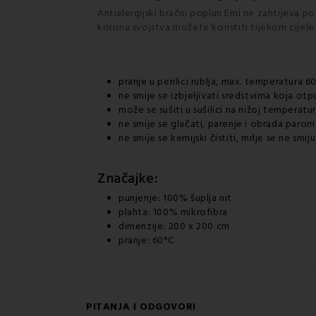
Antialergijski bračni poplun Emi ne zahtijeva 
korisna svojstva možete koristiti tijekom cijele
pranje u perilici rublja, max. temperatura 6
ne smije se izbjeljivati sredstvima koja otp
može se sušiti u sušilici na nižoj temperatur
ne smije se glačati, parenje i obrada paro
ne smije se kemijski čistiti, mrlje se ne smi
Značajke:
punjenje: 100% šuplja nit
plahta: 100% mikrofibra
dimenzije: 200 x 200 cm
pranje: 60°C
PITANJA I ODGOVORI