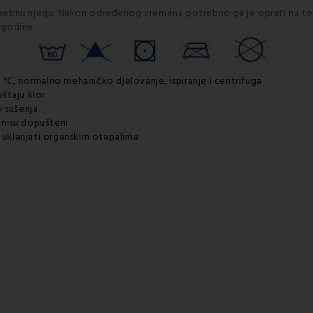
posebnu njegu. Nakon određenog vremena potrebno ga je oprati na tem
 godine.
0 °C, normalno mehaničko djelovanje, ispiranje i centrifuga
uštaju klor
i sušenja
m nisu dopušteni
ju uklanjati organskim otapalima