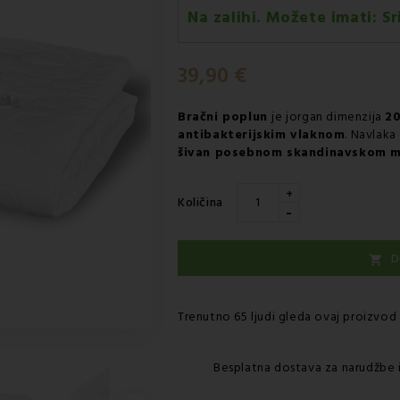
Na zalihi. Možete imati:
Sr
Srijeda 12.08
-
Dostava GLS ku
39,90 €
Bračni poplun
je jorgan dimenzija
2
antibakterijskim vlaknom
. Navlaka
šivan posebnom skandinavskom 
+
Količina
-
D

Trenutno 65 ljudi gleda ovaj proizvod
Besplatna dostava za narudžbe 