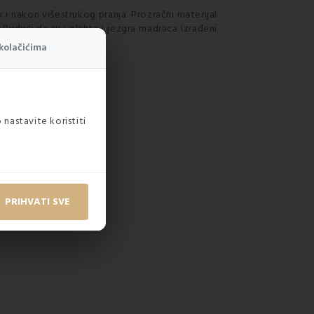
 i nakon višestrukog pranja. Prozračni materijal
. Budući da su i plahta i jezgra madraca izrađeni
kolačićima
 nastavite koristiti
PRIHVATI SVE