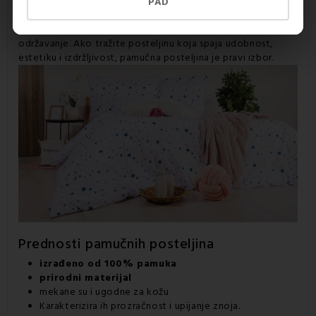
njezinu preciznu izradu i naglasak na kvaliteti. Savršeno se
PAD
uklapa u moderne, klasične i dječje interijere.
Praktično
kopčanje na gumbe
olakšava svakodnevnu upotrebu i
održavanje. Ako tražite posteljinu koja spaja udobnost,
estetiku i izdržljivost, pamučna posteljina je pravi izbor.
Prednosti pamučnih posteljina
izrađeno od 100% pamuka
prirodni materijal
mekane su i ugodne za kožu
Karakterizira ih prozračnost i upijanje znoja.