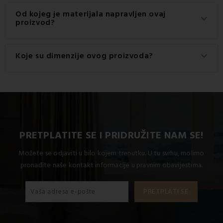
Gramaža materijala korištenog za ovaj proizvod je 120
Od kojeg je materijala napravljen ovaj
keyboard_arrow_down
g/m2.
proizvod?
Ovaj proizvod je izrađen od visokokvalitetnog materijala:
Koje su dimenzije ovog proizvoda?
keyboard_arrow_down
100% pamuk.
Dostupne dimenzije za ovaj proizvod su: Standardni
krevet za jednu osobu uključuje 1x 140x200 + 1x 70x90.
PRETPLATITE SE I PRIDRUŽITE NAM SE!
Možete se odjaviti u bilo kojem trenutku. U tu svrhu, molimo
pronađite naše kontakt informacije u pravnim obavijestima.