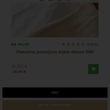
days
hours
min.
sec.
›
NA ZALIHI
NA ZA
4.8
(76x)
Pamučna posteljina bijela deluxe EMI
15,90 €
19,9
26,90 €
32,90
OPIS
DETALJI PROIZVODA