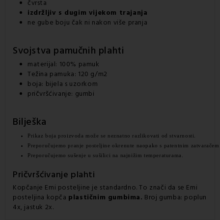
čvrsta
izdržljiv s dugim vijekom trajanja
ne gube boju čak ni nakon više pranja
Svojstva pamučnih plahti
materijal: 100% pamuk
Težina pamuka: 120 g/m2
boja: bijela s uzorkom
pričvršćivanje: gumbi
Bilješka
Prikaz boja proizvoda može se neznatno razlikovati od stvarnosti.
Preporučujemo pranje posteljine okrenute naopako s patentnim zatvaračem
Preporučujemo sušenje u sušilici na najnižim temperaturama.
Pričvršćivanje plahti
Kopčanje Emi posteljine je standardno. To znači da se Emi
posteljina kopča
plastičnim gumbima.
Broj gumba: poplun
4x, jastuk 2x.