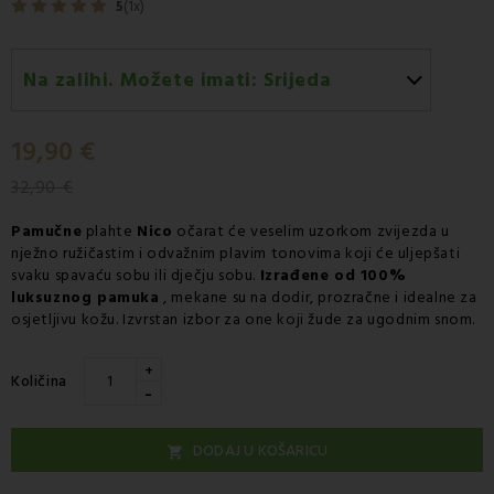
5
(1x)
Na zalihi. Možete imati:
Srijeda
Srijeda 12.08
-
Dostava GLS kurirskom službom
19,90 €
32,90 €
Pamučne
plahte
Nico
očarat će veselim uzorkom zvijezda u
nježno ružičastim i odvažnim plavim tonovima koji će uljepšati
svaku spavaću sobu ili dječju sobu.
Izrađene od 100%
luksuznog pamuka
, mekane su na dodir, prozračne i idealne za
osjetljivu kožu. Izvrstan izbor za one koji žude za ugodnim snom.
+
Količina
-
DODAJ U KOŠARICU
