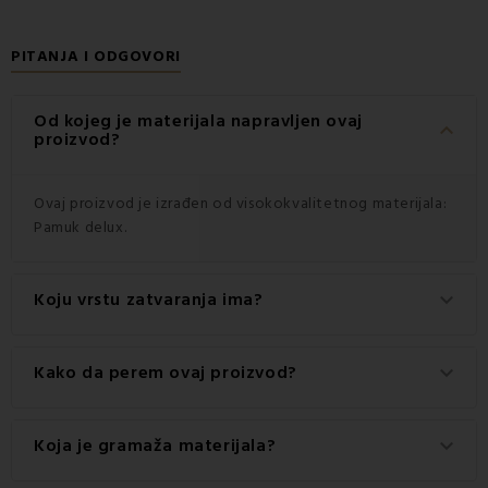
PITANJA I ODGOVORI
Od kojeg je materijala napravljen ovaj
keyboard_arrow_down
proizvod?
Ovaj proizvod je izrađen od visokokvalitetnog materijala:
Pamuk delux.
Koju vrstu zatvaranja ima?
keyboard_arrow_down
Ovaj proizvod ima praktično zatvaranje na Gumbi.
Kako da perem ovaj proizvod?
keyboard_arrow_down
Za najbolje rezultate preporučuje se pranje ovog
Koja je gramaža materijala?
keyboard_arrow_down
proizvoda na 60 °C.