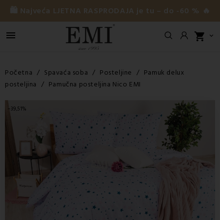
🛍️ Najveća LJETNA RASPRODAJA je tu – do -60 % 🔥

shopping_cart

Početna
Spavaća soba
Posteljine
Pamuk delux
posteljina
Pamučna posteljina Nico EMI
−39,51%