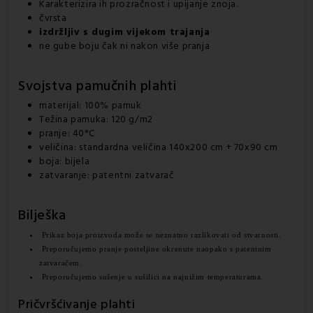
Karakterizira ih prozračnost i upijanje znoja.
čvrsta
izdržljiv s dugim vijekom trajanja
ne gube boju čak ni nakon više pranja
Svojstva pamučnih plahti
materijal: 100% pamuk
Težina pamuka: 120 g/m2
pranje: 40°C
veličina: standardna veličina 140x200 cm + 70x90 cm
boja: bijela
zatvaranje: patentni zatvarač
Bilješka
Prikaz boja proizvoda može se neznatno razlikovati od stvarnosti.
Preporučujemo pranje posteljine okrenute naopako s patentnim 
zatvaračem.
Preporučujemo sušenje u sušilici na najnižim temperaturama.
Pričvršćivanje plahti