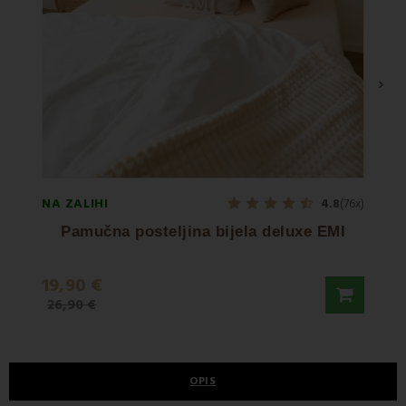
›
NA ZALIHI
NA ZA
4.8
(76x)
Pamučna posteljina bijela deluxe EMI
19,90 €
7,50
26,90 €
9,90 
OPIS