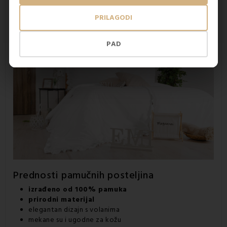
u klasične i u moderne interijere, a posebno će se istaknuti u
spavaćim sobama uređenim u svijetlim ili prirodnim
PRILAGODI
tonovima.
Ova posteljina dostupna je
u standardnim veličinama
140 × 200 cm (poplun) i 70 × 90 cm (jastučnica).
PAD
Prednosti pamučnih posteljina
izrađeno od 100% pamuka
prirodni materijal
elegantan dizajn s volanima
mekane su i ugodne za kožu