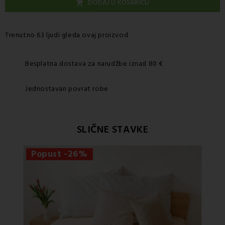
DODAJ U KOŠARICU

Trenutno 63 ljudi gleda ovaj proizvod
Besplatna dostava za narudžbe iznad 80 €
Jednostavan povrat robe
SLIČNE STAVKE
Popust -26%
Po