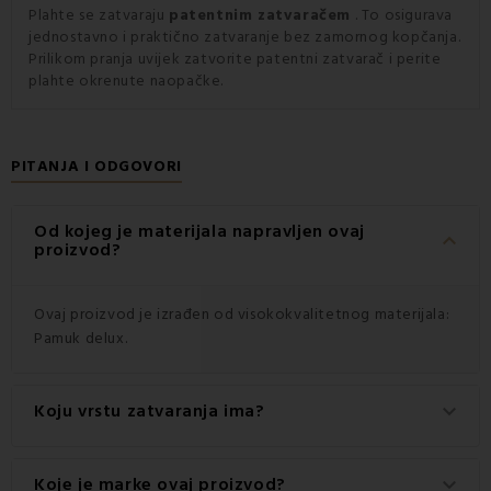
Plahte se zatvaraju
patentnim zatvaračem
. To osigurava
jednostavno i praktično zatvaranje bez zamornog kopčanja.
Prilikom pranja uvijek zatvorite patentni zatvarač i perite
plahte okrenute naopačke.
PITANJA I ODGOVORI
Od kojeg je materijala napravljen ovaj
keyboard_arrow_down
proizvod?
Ovaj proizvod je izrađen od visokokvalitetnog materijala:
Pamuk delux.
Koju vrstu zatvaranja ima?
keyboard_arrow_down
Ovaj proizvod ima praktično zatvaranje na Zatvarač.
Koje je marke ovaj proizvod?
keyboard_arrow_down