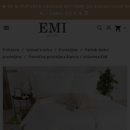
🔥 10 % POPUSTA s kodom HOT10HR (za kupnju iznad 3
€) – SAMO DO 9. 8. ⏰

shopping_cart

Početna
Spavaća soba
Posteljine
Pamuk delux
posteljina
Pamučna posteljina Bianca s volanima EMI
−32,84%