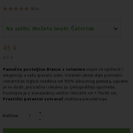
5
(1x)
Na zalihi. Možete imati:
Četvrtak
Četvrtak 13.08
-
Dostava GLS kurirskom službom
45 €
67 €
Pamučna posteljina Bianca s volanima
unijet će nježnost i
eleganciju u vašu spavaću sobu. Volanski obrub daje posteljini
romantičan izgled. Izrađena od 100% luksuznog pamuka, ugodna
je na dodir, prozračna i idealna za cjelogodišnju upotrebu.
Posteljina je u standardnoj veličini 140x200 cm + 70x90 cm.
Praktični patentni zatvarač
olakšava presvlačenje.
+
Količina
-