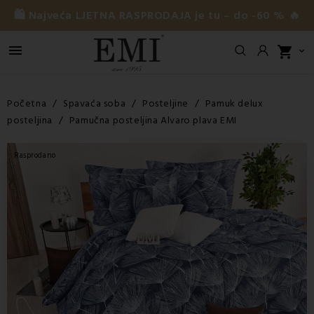
🛍️ Najveća LJETNA RASPRODAJA je tu – do -60 % 🔥

shopping_cart

Početna
Spavaća soba
Posteljine
Pamuk delux
posteljina
Pamučna posteljina Alvaro plava EMI
Rasprodano