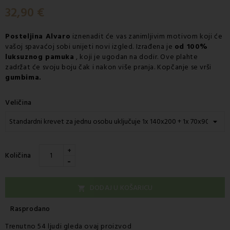
32,90 €
Posteljina Alvaro
iznenadit će vas zanimljivim motivom koji će
vašoj spavaćoj sobi unijeti novi izgled. Izrađena je
od 100%
luksuznog pamuka
, koji je ugodan na dodir. Ove plahte
zadržat će svoju boju čak i nakon više pranja. Kopčanje se vrši
gumbima.
Veličina
+
Količina
-
DODAJ U KOŠARICU

Rasprodano
Trenutno 54 ljudi gleda ovaj proizvod