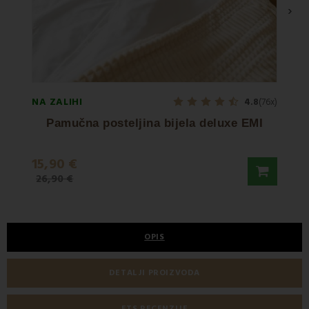
›
NA ZALIHI
NA ZA
4.8
(76x)
Pamučna posteljina bijela deluxe EMI
15,90 €
19,9
26,90 €
32,90
OPIS
DETALJI PROIZVODA
ETS RECENZIJE