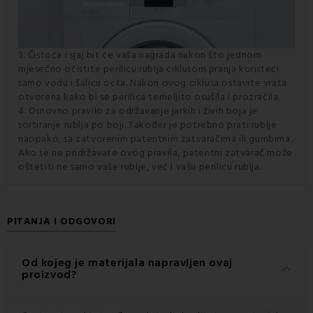
3. Čistoća i sjaj bit će vaša nagrada nakon što jednom
mjesečno očistite perilicu rublja ciklusom pranja koristeći
samo vodu i šalicu octa. Nakon ovog ciklusa ostavite vrata
otvorena kako bi se perilica temeljito osušila i prozračila.
4. Osnovno pravilo za održavanje jarkih i živih boja je
sortiranje rublja po boji. Također je potrebno prati rublje
naopako, sa zatvorenim patentnim zatvaračima ili gumbima.
Ako se ne pridržavate ovog pravila, patentni zatvarač može
oštetiti ne samo vaše rublje, već i vašu perilicu rublja.
PITANJA I ODGOVORI
Od kojeg je materijala napravljen ovaj
keyboard_arrow_down
proizvod?