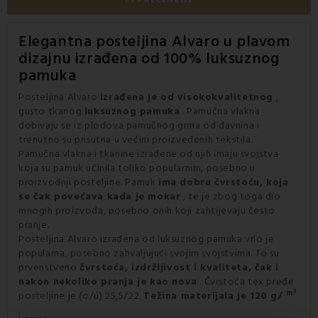
Elegantna posteljina Alvaro u plavom
dizajnu izrađena od 100% luksuznog
pamuka
Posteljina Alvaro
izrađena je od visokokvalitetnog
,
gusto tkanog
luksuznog pamuka
. Pamučna vlakna
dobivaju se iz plodova pamučnog grma od davnina i
trenutno su prisutna u većini proizvedenih tekstila.
Pamučna vlakna i tkanine izrađene od njih imaju svojstva
koja su pamuk učinila toliko popularnim, posebno u
proizvodnji posteljine. Pamuk
ima dobru čvrstoću, koja
se čak povećava kada je mokar
, te je zbog toga dio
mnogih proizvoda, posebno onih koji zahtijevaju često
pranje.
Posteljina Alvaro izrađena od luksuznog pamuka vrlo je
popularna, posebno zahvaljujući svojim svojstvima. To su
prvenstveno
čvrstoća, izdržljivost i kvaliteta, čak i
nakon nekoliko pranja je kao nova
. Čvrstoća tex pređe
m²
posteljine je (o/ú) 25,5/22.
Težina materijala je 120 g/
.