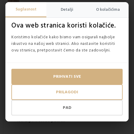
Suglasnost
Detalji
O kolačićima
Ova web stranica koristi kolačiće.
Koristimo kolačiće kako bismo vam osigurali najbolje
iskustvo na našoj web stranici. Ako nastavite koristiti
ovu stranicu, pretpostavit ćemo da ste zadovoljni.
Prednosti luksuzne posteljine od 100%
PRIHVATI SVE
pamuka
zračni materijal
PRILAGODI
prevencija nepotrebnog znojenja
nježno čak i za osjetljivu kožu
PAD
prekrasan uzorak
kvalitetan i nesmetan san
izdržljiv i čvrst pamuk