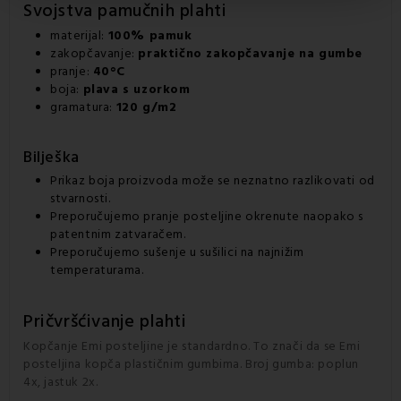
Svojstva pamučnih plahti
materijal:
100% pamuk
zakopčavanje:
praktično zakopčavanje na gumbe
pranje:
40°C
boja:
plava s uzorkom
gramatura:
120 g/m2
Bilješka
Prikaz boja proizvoda može se neznatno razlikovati od
stvarnosti.
Preporučujemo pranje posteljine okrenute naopako s
patentnim zatvaračem.
Preporučujemo sušenje u sušilici na najnižim
temperaturama.
Pričvršćivanje plahti
Kopčanje Emi posteljine je standardno. To znači da se Emi
posteljina kopča plastičnim gumbima. Broj gumba: poplun
4x, jastuk 2x.