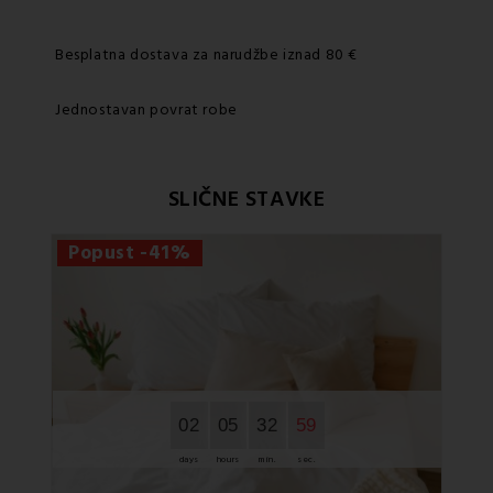
Besplatna dostava za narudžbe iznad 80 €
Jednostavan povrat robe
SLIČNE STAVKE
Popust -41%
Po
02
05
32
58
days
hours
min.
sec.