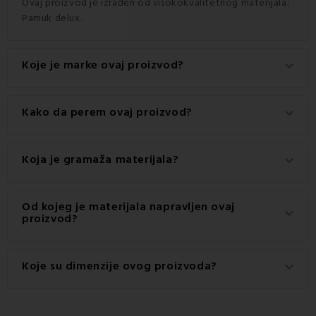
Ovaj proizvod je izrađen od visokokvalitetnog materijala:
Pamuk delux.
Koje je marke ovaj proizvod?
keyboard_arrow_down
Ovo je autentični proizvod marke EMI.
Kako da perem ovaj proizvod?
keyboard_arrow_down
Za najbolje rezultate preporučuje se pranje ovog
Koja je gramaža materijala?
keyboard_arrow_down
proizvoda na 60 °C.
Gramaža materijala korištenog za ovaj proizvod je 120
Od kojeg je materijala napravljen ovaj
keyboard_arrow_down
g/m2.
proizvod?
Ovaj proizvod je izrađen od visokokvalitetnog materijala:
Koje su dimenzije ovog proizvoda?
keyboard_arrow_down
100% pamuk.
Dostupne dimenzije za ovaj proizvod su: Standardni