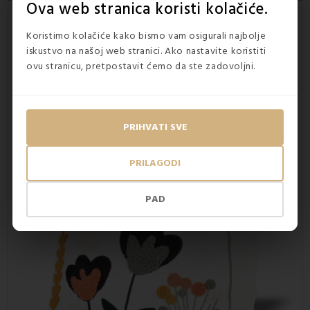
Ova web stranica koristi kolačiće.
Flora
ukrasne navlake za jastuke
ne
Koristimo kolačiće kako bismo vam osigurali najbolje
smiju nedostajati ni u jednom domu
iskustvo na našoj web stranici. Ako nastavite koristiti
Ukrasni jastuci
unijet će
dašak stila i modernosti
u svaki
ovu stranicu, pretpostavit ćemo da ste zadovoljni.
dom. Zahvaljujući različitim oblicima, veličinama i verzijama
boja, dobit ćete dom kakav ste oduvijek željeli. Uljepšat će
i najobičniju prostoriju. Navlake za ukrasne jastuke
nude
puno glazbe za malo novca.
PRIHVATI SVE
PRILAGODI
PAD