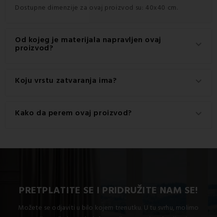
Dostupne dimenzije za ovaj proizvod su: 40x40 cm.
Od kojeg je materijala napravljen ovaj
keyboard_arrow_down
proizvod?
Ovaj proizvod je izrađen od visokokvalitetnog materijala:
Koju vrstu zatvaranja ima?
keyboard_arrow_down
100% pamuk.
Ovaj proizvod ima praktično zatvaranje na Zatvarač.
Kako da perem ovaj proizvod?
keyboard_arrow_down
Za najbolje rezultate preporučuje se pranje ovog
proizvoda na 30 °C.
PRETPLATITE SE I PRIDRUŽITE NAM SE!
Možete se odjaviti u bilo kojem trenutku. U tu svrhu, molimo