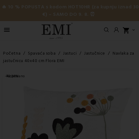
🔥 10 % POPUSTA s kodom HOT10HR (za kupnju iznad 3
€) – SAMO DO 9. 8. ⏰

shopping_cart

Početna
Spavaća soba
Jastuci
Jastučnice
Navlaka za
jastučnicu 40x40 cm Flora EMI
−42,58%
Rasprodano