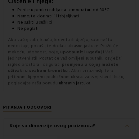
Čišćenje i njega:
Perite u perilici rublja na temperaturi od 30°C
Nemojte klorirati ili izbjeljivati
Ne sušiti u sušilici
Ne peglati
Ako vašoj sobi, kauču, krevetu ili dječjoj sobi nešto
nedostaje, pokušajte dodati ukrasne jastuke. Pružit će
mekoću, udobnost, boje,
upotpuniti ugođaj
i Vaš
jedinstveni stil. Postat će vaš omiljeni suputnik, osvježiti
izgled prostora i osigurati
promjenu u kojoj možete
uživati u svakom trenutku
. Ako i vi razmišljate o
jeftinom, lijepom i praktičnom ukrasu za svoj stan ili kuću,
pogledajte našu ponudu
ukrasnih jastuka.
PITANJA I ODGOVORI
keyboard_arrow_down
Koje su dimenzije ovog proizvoda?