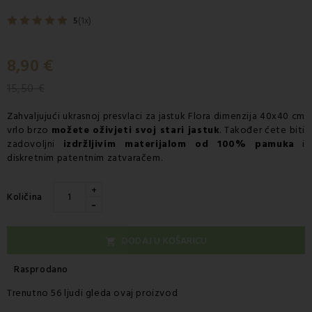
5
(1x)
8,90 €
15,50 €
Zahvaljujući ukrasnoj presvlaci za jastuk Flora dimenzija 40x40 cm
vrlo brzo
možete oživjeti svoj stari jastuk
. Također ćete biti
zadovoljni
izdržljivim materijalom od 100% pamuka
i
diskretnim patentnim zatvaračem.
+
Količina
-
DODAJ U KOŠARICU

Rasprodano
Trenutno 56 ljudi gleda ovaj proizvod