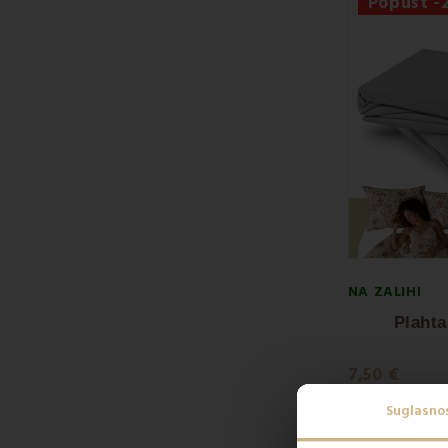
Popust 
NA ZALIHI
Plahta
7,50 €
9,90 €
Suglasno