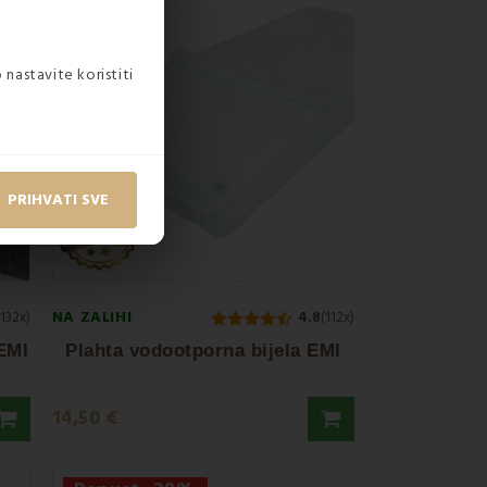
 nastavite koristiti
PRIHVATI SVE
NA ZALIHI
(132x)
4.8
(112x)
 EMI
Plahta vodootporna bijela EMI
14,50 €