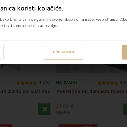
-18%
Popust -57%
nica koristi kolačiće.
kako bismo vam osigurali najbolje iskustvo na našoj web stranici. Ako
ostavit ćemo da ste zadovoljni.
02
05
33
53
days
hours
min.
sec.
PRILAGODI
NA ZALIHI
4.2
(9x)
4.8
tuk 35x45 cm EMI mix
Posteljina od damasta bijela
21,90 €
51,50 €