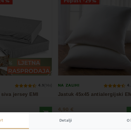
-24%
Popust -29%
NA ZALIHI
4.9
(14x)
4.
 siva jersey EMI
4,90 €
6,90 €
st
Detalji
O 