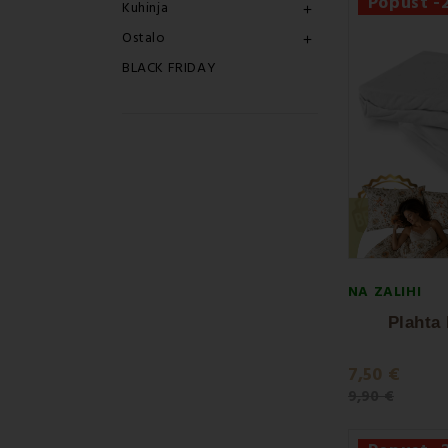
Popust 
Kuhinja

Ostalo

BLACK FRIDAY
NA ZALIHI
Plahta 
7,50 €
9,90 €