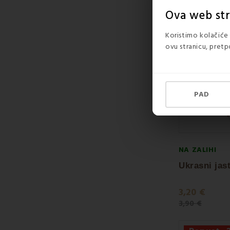
Popust 
Ova web stra
Koristimo kolačiće 
ovu stranicu, pretp
PAD
NA ZALIHI
Ukrasni jas
3,20 €
3,90 €