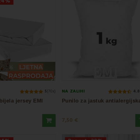
-24%
NA ZALIHI
5
(70x)
4.8
bijela jersey EMI
7,50 €