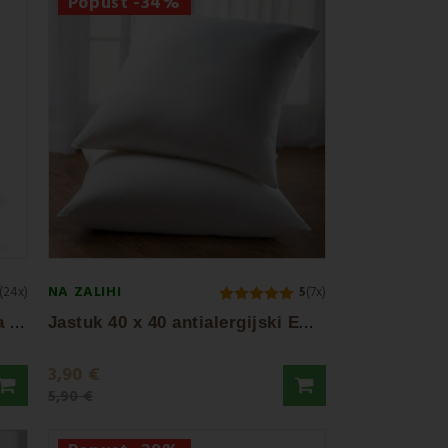
Popust -34%
NA ZALIHI
(24x)
5
(7x)
P
unilo za jastuk antialergijska lopta 1000...
J
astuk 40 x 40 antialergijski EMI standard
3,90 €
5,90 €