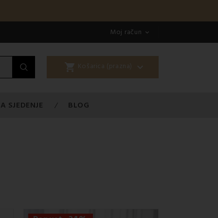
Moj račun

shopping_cart

Košarica (prazna)
A SJEDENJE
BLOG