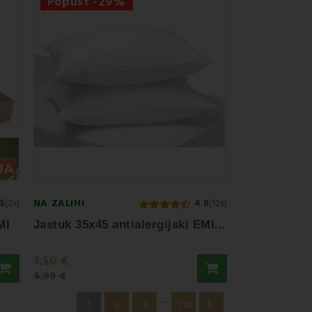
Popust -29%
NA ZALIHI
.5
(2x)
4.8
(12x)
J
astuk 35x45 antialergijski EMI standard
MI
3,50 €
4,90 €
…

1
2
3
118