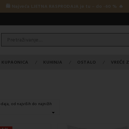
🛍️ Najveća LJETNA RASPRODAJA je tu – do -60 % 🔥
KUPAONICA
KUHINJA
OSTALO
VREĆE Z
daja, od najviših do najnižih
