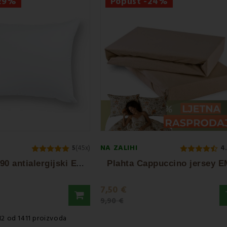
-29%
Popust -24%
NA ZALIHI
5
(45x)
4
J
astuk 70 x 90 antialergijski EMI standard
Plahta Cappuccino jersey E
7,50 €
9,90 €
-12 od 1411 proizvoda