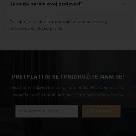
keyboard_arrow_down
Kako da perem ovaj proizvod?
Za najbolje rezultate preporučuje se pranje ovog
proizvoda na Ručno pranje.
PRETPLATITE SE I PRIDRUŽITE NAM SE!
Možete se odjaviti u bilo kojem trenutku. U tu svrhu, molimo
pronađite naše kontakt informacije u pravnim obavijestima.