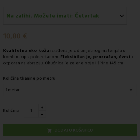
Na zalihi. Možete imati:
Četvrtak
Četvrtak 13.08
-
Dostava GLS kurirskom službom
10,80 €
Kvalitetna eko koža
izrađena je od umjetnog materijala u
kombinaciji s poliuretanom.
Fleksibilan je, prozračan, čvrst
i
otporan na abraziju. Okućnica je zelene boje i širine 145 cm.
Količina tkanine po metru
+
Količina
-
DODAJ U KOŠARICU
