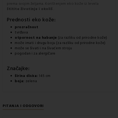
prema svojim željama. Korištenjem eko kože iz
levela
štitite životinje i okoliš
.
Prednosti eko kože:
prozračnost
tvrđava
otpornost na habanje
(za razliku od prirodne kože)
može imati i drugu boju (za razliku od prirodne kože)
može se šivati i na šivaćem stroju
pogodan i za alergičare
Značajke:
širina diska:
145 cm
boja:
zelena
PITANJA I ODGOVORI