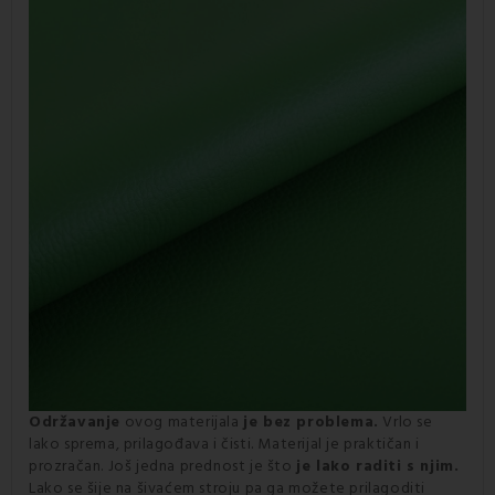
Održavanje
ovog materijala
je bez problema.
Vrlo se
lako sprema, prilagođava i čisti. Materijal je praktičan i
prozračan. Još jedna prednost je što
je lako raditi s njim.
Lako se šije na šivaćem stroju pa ga možete prilagoditi