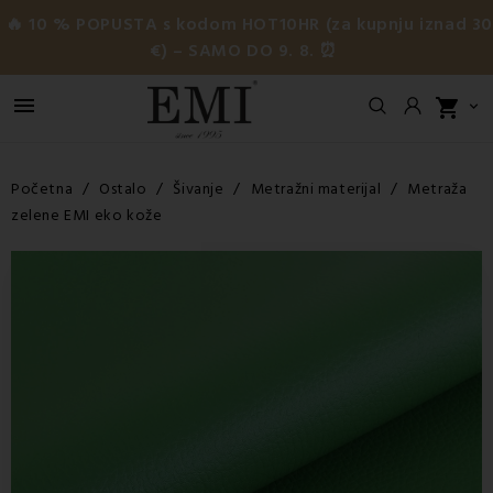
🔥 10 % POPUSTA s kodom HOT10HR (za kupnju iznad 3
€) – SAMO DO 9. 8. ⏰

shopping_cart

Početna
Ostalo
Šivanje
Metražni materijal
Metraža
zelene EMI eko kože