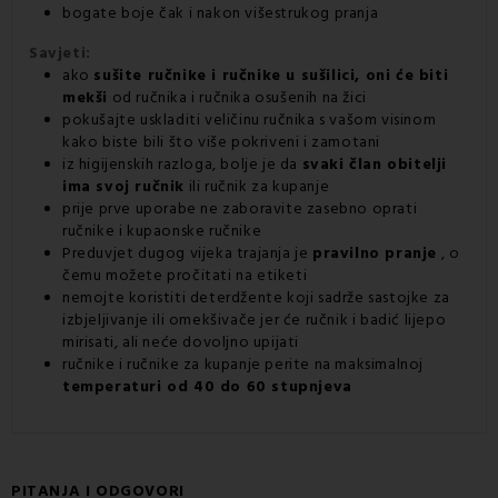
bogate boje čak i nakon višestrukog pranja
Savjeti:
ako
sušite ručnike i ručnike u sušilici, oni će biti
mekši
od ručnika i ručnika osušenih na žici
pokušajte uskladiti veličinu ručnika s vašom visinom
kako biste bili što više pokriveni i zamotani
iz higijenskih razloga, bolje je da
svaki član obitelji
ima svoj ručnik
ili
ručnik za kupanje
prije prve uporabe ne zaboravite zasebno oprati
ručnike i kupaonske ručnike
Preduvjet dugog vijeka trajanja je
pravilno pranje
, o
čemu možete pročitati na etiketi
nemojte koristiti deterdžente koji sadrže sastojke za
izbjeljivanje ili omekšivače jer će ručnik i badić lijepo
mirisati, ali neće dovoljno upijati
ručnike i ručnike za kupanje perite na maksimalnoj
temperaturi od 40 do 60 stupnjeva
PITANJA I ODGOVORI