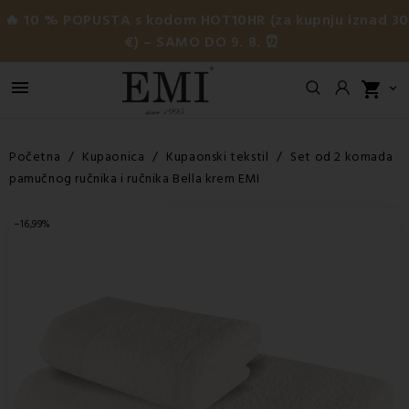
🔥 10 % POPUSTA s kodom HOT10HR (za kupnju iznad 3
€) – SAMO DO 9. 8. ⏰

shopping_cart

Početna
Kupaonica
Kupaonski tekstil
Set od 2 komada
pamučnog ručnika i ručnika Bella krem EMI
−16,99%