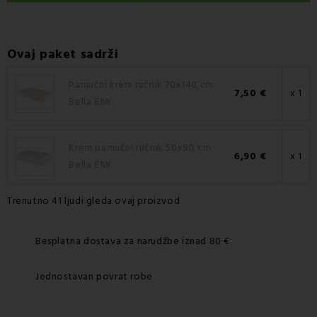
Ovaj paket sadrži
Pamučni krem ručnik 70x140 cm
7,50 €
x 1
Bella EMI
Krem pamučni ručnik 50x90 cm
6,90 €
x 1
Bella EMI
Trenutno 41 ljudi gleda ovaj proizvod
Besplatna dostava za narudžbe iznad 80 €
Jednostavan povrat robe