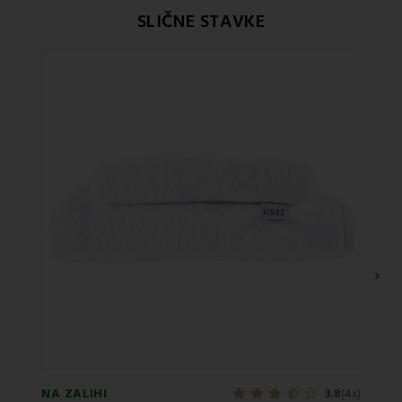
SLIČNE STAVKE
›
NA ZALIHI
NA ZA
3.8
(4x)