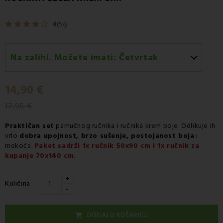
4
(5x)
Na zalihi. Možete imati:
Četvrtak
Četvrtak 13.08
-
Dostava GLS kurirskom službom
14,90 €
17,95 €
Praktičan set
pamučnog ručnika i ručnika krem boje. Odlikuje ih
vrlo
dobra upojnost, brzo sušenje, postojanost boja
i
mekoća.
Paket sadrži 1x ručnik 50x90 cm i 1x ručnik za
kupanje 70x140 cm.
+
Količina
-
DODAJ U KOŠARICU
