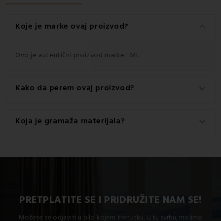
keyboard_arrow_down
Koje je marke ovaj proizvod?
Ovo je autentični proizvod marke EMI.
Kako da perem ovaj proizvod?
keyboard_arrow_down
Za najbolje rezultate preporučuje se pranje ovog
Koja je gramaža materijala?
keyboard_arrow_down
proizvoda na 60 °C.
Gramaža materijala korištenog za ovaj proizvod je 550
g/m2.
PRETPLATITE SE I PRIDRUŽITE NAM SE!
Možete se odjaviti u bilo kojem trenutku. U tu svrhu, molimo