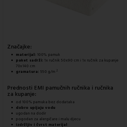
Značajke:
materijal:
100% pamuk
paket sadrži:
1x ručnik 50x90 cm i 1x ručnik za kupanje
70x140 cm
2
gramatura:
550 g/m
Prednosti EMI pamučnih ručnika i ručnika
za kupanje:
od 100% pamuka bez dodataka
dobro upijaju vodu
ugodan na dodir
pogodan za alergičare i malu djecu
izdržljiv i čvrst materijal