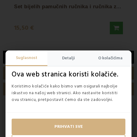
S
et bijelih pamučnih ručnika i ručnika za...
15,50 €
26,9
OPIS
Suglasnost
Detalji
O kolačićima
Ova web stranica koristi kolačiće.
DETALJI PROIZVODA
Koristimo kolačiće kako bismo vam osigurali najbolje
ETS RECENZIJE
iskustvo na našoj web stranici. Ako nastavite koristiti
ovu stranicu, pretpostavit ćemo da ste zadovoljni.
Ručnik i ručnik od čistog
100%
pamuka
, bez dodatnih vlakana
Pamučni ručnik i ručnik izrađeni su od čistog
100% pamuka
PRIHVATI SVE
, bez dodatnih vlakana. Karakterizira ih izvrsna
sposobnost
upijanja
. EMI pamučni ručnici i ručnici imaju dobru vlačnu