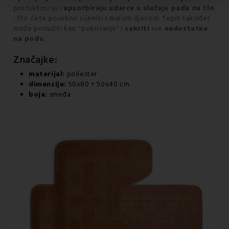
protuklizni su i
apsorbiraju udarce
u slučaju pada na tlo
, što ćete posebno cijeniti s malom djecom. Tepih također
može poslužiti kao "pokrivanje" i
sakriti
sve
nedostatke
na podu
.
Značajke:
materijal:
poliester
dimenzije:
50x80 + 50x40 cm
boja:
smeđa