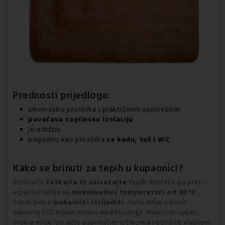
Prednosti prijedloga:
univerzalna prostirka s praktičnom upotrebom
povećava toplinsku izolaciju
je izdržljiv
pogodno kao prostirka
za kadu, tuš i WC
Kako se brinuti za tepih u kupaonici?
Redovito
četkajte ili usisavajte
tepih. Možete ga prati i
u perilici rublja na
maksimalnoj temperaturi od 30°C
.
Tepih treba
mehanički iscijediti
. Suhe mrlje odmah
uklonite čišćenjem prema središtu mrlje. Nemojte upijati
mokre mrlje. Usisajte papirnatim ručnicima i obrišite vlažnom