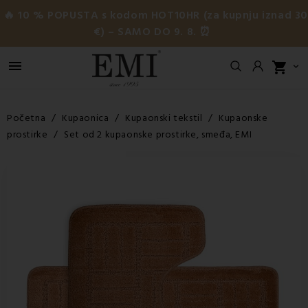
🔥 10 % POPUSTA s kodom HOT10HR (za kupnju iznad 3
€) – SAMO DO 9. 8. ⏰

shopping_cart

Početna
Kupaonica
Kupaonski tekstil
Kupaonske
prostirke
Set od 2 kupaonske prostirke, smeđa, EMI