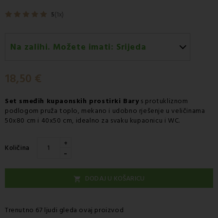
5
(1x)
Na zalihi. Možete imati:
Srijeda
Srijeda 12.08
-
Dostava GLS kurirskom službom
18,50 €
Set smeđih kupaonskih prostirki Bary
s protukliznom
podlogom pruža toplo, mekano i udobno rješenje u veličinama
50x80 cm i 40x50 cm, idealno za svaku kupaonicu i WC.
+
Količina
-
DODAJ U KOŠARICU

Trenutno 67 ljudi gleda ovaj proizvod