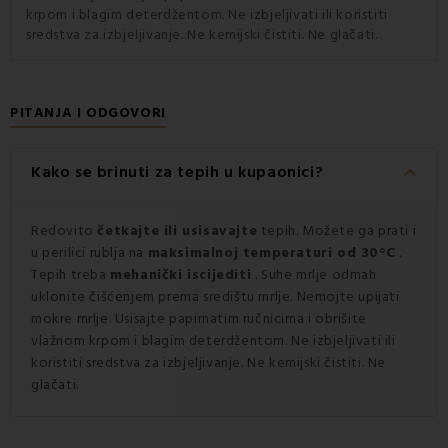
krpom i blagim deterdžentom. Ne izbjeljivati ili koristiti
sredstva za izbjeljivanje. Ne kemijski čistiti. Ne glačati.
PITANJA I ODGOVORI
keyboard_arrow_down
Kako se brinuti za tepih u kupaonici?
Redovito
četkajte ili usisavajte
tepih. Možete ga prati i
u perilici rublja na
maksimalnoj temperaturi od 30°C
.
Tepih treba
mehanički iscijediti
. Suhe mrlje odmah
uklonite čišćenjem prema središtu mrlje. Nemojte upijati
mokre mrlje. Usisajte papirnatim ručnicima i obrišite
vlažnom krpom i blagim deterdžentom. Ne izbjeljivati ili
koristiti sredstva za izbjeljivanje. Ne kemijski čistiti. Ne
glačati.