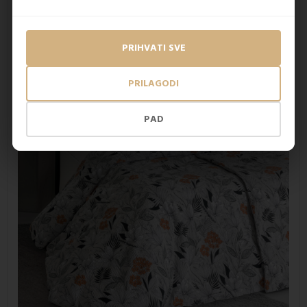
korištenja. Posteljine su dostupne
u standardnim
veličinama 140 × 200 cm za poplun i 70 × 90 cm za
jastučnicu.
PRIHVATI SVE
PRILAGODI
PAD