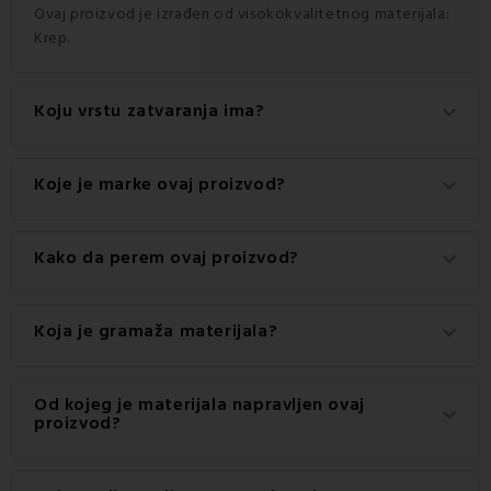
Ovaj proizvod je izrađen od visokokvalitetnog materijala:
Krep.
Koju vrstu zatvaranja ima?
keyboard_arrow_down
Ovaj proizvod ima praktično zatvaranje na Zatvarač.
Koje je marke ovaj proizvod?
keyboard_arrow_down
Ovo je autentični proizvod marke EMI.
Kako da perem ovaj proizvod?
keyboard_arrow_down
Za najbolje rezultate preporučuje se pranje ovog
Koja je gramaža materijala?
keyboard_arrow_down
proizvoda na 60 °C.
Gramaža materijala korištenog za ovaj proizvod je 140
Od kojeg je materijala napravljen ovaj
keyboard_arrow_down
g/m2.
proizvod?
Ovaj proizvod je izrađen od visokokvalitetnog materijala: