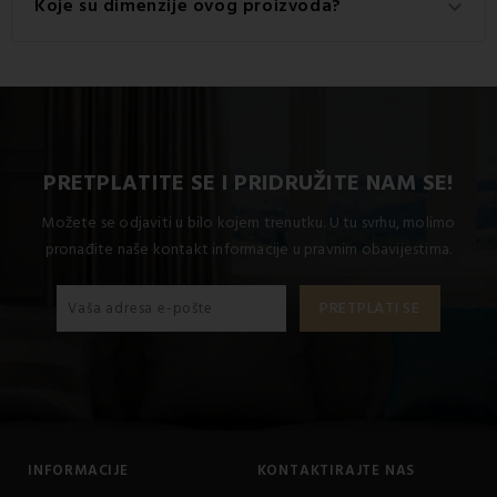
Koje su dimenzije ovog proizvoda?
keyboard_arrow_down
100% pamuk.
Dostupne dimenzije za ovaj proizvod su: Standardni
krevet za jednu osobu uključuje 1x 140x200 + 1x 70x90.
PRETPLATITE SE I PRIDRUŽITE NAM SE!
Možete se odjaviti u bilo kojem trenutku. U tu svrhu, molimo
pronađite naše kontakt informacije u pravnim obavijestima.
INFORMACIJE
KONTAKTIRAJTE NAS