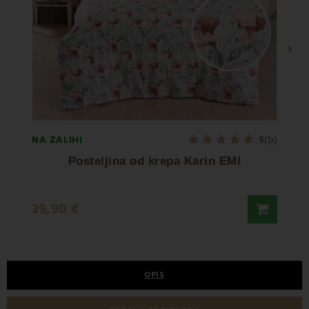
›
NA ZALIHI
NA ZA
5
(1x)
Posteljina od krepa Karin EMI
19,9
29,90 €
29,90
OPIS