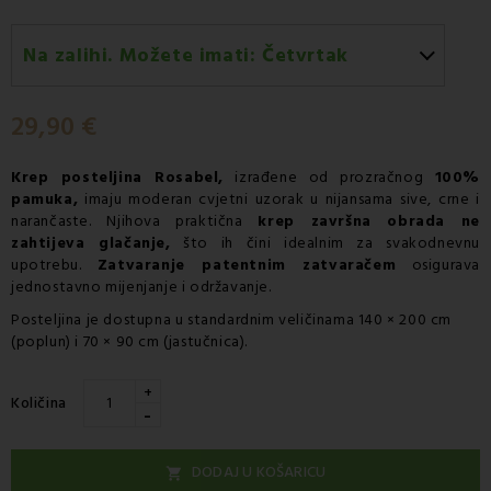
Na zalihi. Možete imati:
Četvrtak
Četvrtak 13.08
-
Dostava GLS kurirskom službom
29,90 €
Krep posteljina Rosabel,
izrađene od prozračnog
100%
pamuka,
imaju moderan cvjetni uzorak u nijansama sive, crne i
narančaste. Njihova praktična
krep završna obrada ne
zahtijeva glačanje,
što ih čini idealnim za svakodnevnu
upotrebu.
Zatvaranje patentnim zatvaračem
osigurava
jednostavno mijenjanje i održavanje.
Posteljina je dostupna u standardnim veličinama 140 × 200 cm
(poplun) i 70 × 90 cm (jastučnica).
+
Količina
-
DODAJ U KOŠARICU
