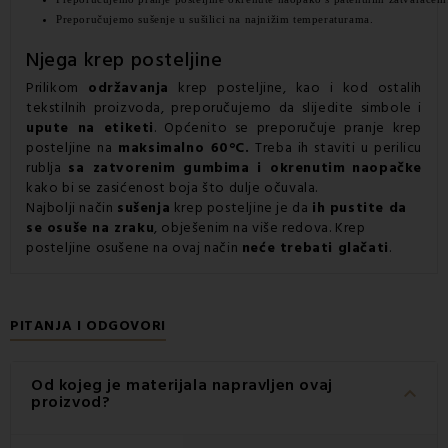
Preporučujemo sušenje u sušilici na najnižim temperaturama.
Njega krep posteljine
Prilikom
održavanja
krep posteljine, kao i kod ostalih
tekstilnih proizvoda, preporučujemo da slijedite simbole i
upute na etiketi
. Općenito se preporučuje pranje krep
posteljine na
maksimalno 60°C.
Treba ih staviti u perilicu
rublja
sa zatvorenim gumbima i okrenutim
naopačke
kako bi se zasićenost boja što dulje očuvala.
Najbolji način
sušenja
krep posteljine je da
ih pustite da
se osuše na zraku
, obješenim na više redova. Krep
posteljine osušene na ovaj način
neće trebati glačati
.
PITANJA I ODGOVORI
Od kojeg je materijala napravljen ovaj
keyboard_arrow_down
proizvod?