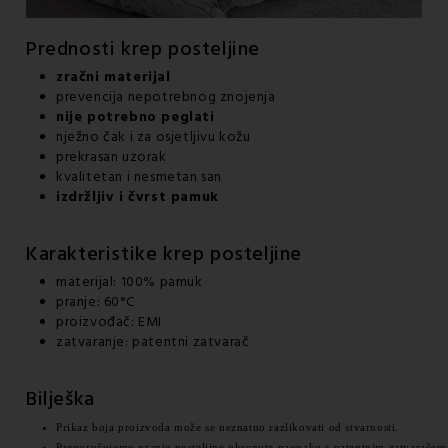
Prednosti krep posteljine
zračni materijal
prevencija nepotrebnog znojenja
nije potrebno peglati
nježno čak i za osjetljivu kožu
prekrasan uzorak
kvalitetan i nesmetan san
izdržljiv i čvrst pamuk
Karakteristike krep posteljine
materijal: 100% pamuk
pranje: 60°C
proizvođač: EMI
zatvaranje: patentni zatvarač
Bilješka
Prikaz boja proizvoda može se neznatno razlikovati od stvarnosti.
Preporučujemo pranje posteljine okrenute naopako s patentnim zatvaračem