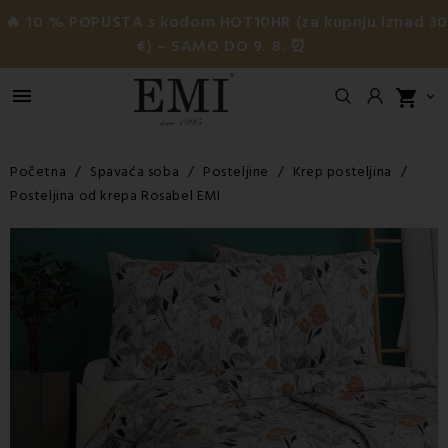
🔥 10 % POPUSTA s kodom HOT10HR (za kupnju iznad 3
€) – SAMO DO 9. 8. ⏰

shopping_cart

Početna
Spavaća soba
Posteljine
Krep posteljina
Posteljina od krepa Rosabel EMI