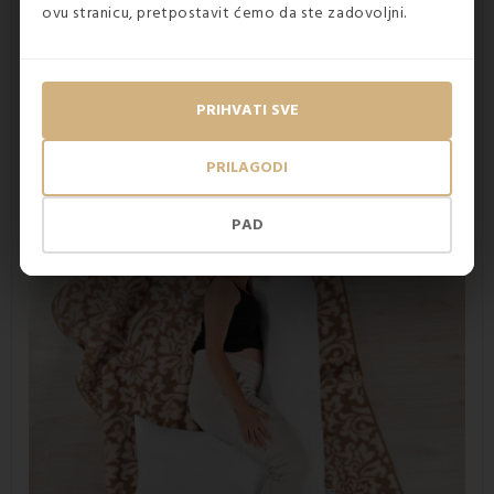
trudnički jastuk pruža potporu trbuhu
ovu stranicu, pretpostavit ćemo da ste zadovoljni.
ublažava pritisak na leđa i vratnu kralježnicu
antialergijski
svestrana upotreba
pogodan za dojenje i njegu djeteta
PRIHVATI SVE
ne treba vam dodatni jastuk ispod glave
pogodan za spavanje u bilo kojem položaju
PRILAGODI
PAD