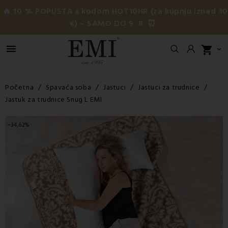
🔥 10 % POPUSTA s kodom HOT10HR (za kupnju iznad 3
€) – SAMO DO 9. 8. ⏰

shopping_cart

Početna
Spavaća soba
Jastuci
Jastuci za trudnice
Jastuk za trudnice Snug L EMI
−34,62%