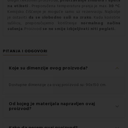
drugih tekstilnih proizvoda,
pridržavanje simbola i uputa
na etiketi
. Preporučena temperatura pranja je max.
30
°C
.
Kemijsko čišćenje je moguće samo uz rezervaciju. Najbolje
je ostaviti
da se slobodno suši na zraku
. Kada koristite
sušilicu, preporučujemo korištenje
normalnog načina
sušenja
. Proizvod
se ne smije izbjeljivati niti peglati.
PITANJA I ODGOVORI
keyboard_arrow_down
Koje su dimenzije ovog proizvoda?
Dostupne dimenzije za ovaj proizvod su: 90x150 cm.
Od kojeg je materijala napravljen ovaj
keyboard_arrow_down
proizvod?
Ovaj proizvod je izrađen od visokokvalitetnog materijala:
Kako da perem ovaj proizvod?