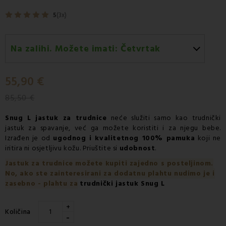
5
(3x)
Na zalihi. Možete imati:
Četvrtak
Četvrtak 13.08
-
Dostava GLS kurirskom službom
55,90 €
85,50 €
Snug L
jastuk za trudnice
neće služiti samo kao trudnički
jastuk za spavanje, već ga možete koristiti i za njegu bebe.
Izrađen je od
ugodnog i kvalitetnog 100% pamuka
koji ne
iritira ni osjetljivu kožu. Priuštite si
udobnost
.
Jastuk za trudnice možete kupiti zajedno s posteljinom.
No, ako ste zainteresirani za dodatnu plahtu nudimo je i
zasebno - plahtu za
trudnički jastuk Snug L
+
Količina
-