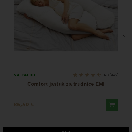
›
NA ZALIHI
NA ZA
4.7
(44x)
Comfort jastuk za trudnice EMI
Snu
86,50 €
15,5