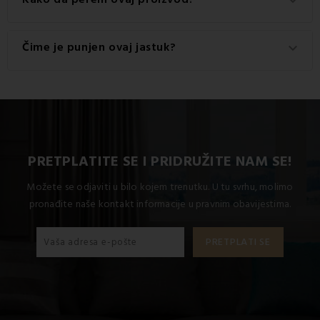
keyboard_arrow_down
100% pamuk.
Za najbolje rezultate preporučuje se pranje ovog
Čime je punjen ovaj jastuk?
keyboard_arrow_down
proizvoda na 30 °C.
Jastuk je punjen s: 100% šuplja vlakna.
PRETPLATITE SE I PRIDRUŽITE NAM SE!
Možete se odjaviti u bilo kojem trenutku. U tu svrhu, molimo
pronađite naše kontakt informacije u pravnim obavijestima.