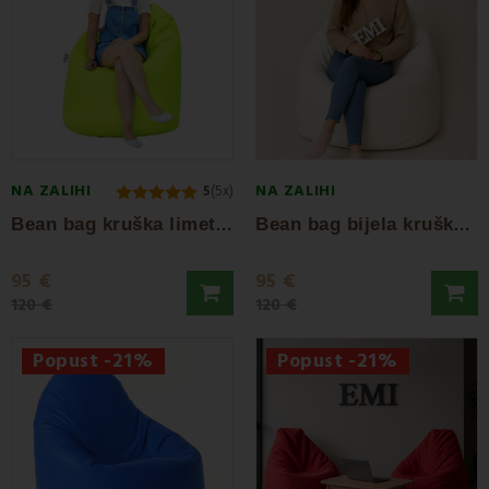
NA ZALIHI
NA ZALIHI
5
(5x)
B
ean bag kruška limeta EMI
B
ean bag bijela kruška EMI
95 €
95 €
120 €
120 €
Popust -21%
Popust -21%