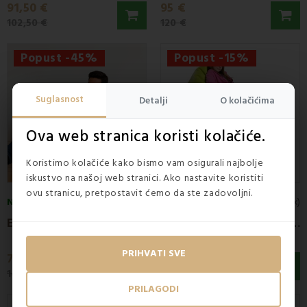
91,50 €
95 €
102,50 €
120 €
Popust -45%
Popust -15%
Suglasnost
Detalji
O kolačićima
Ova web stranica koristi kolačiće.
Koristimo kolačiće kako bismo vam osigurali najbolje
iskustvo na našoj web stranici. Ako nastavite koristiti
ovu stranicu, pretpostavit ćemo da ste zadovoljni.
NA ZALIHI
NA ZALIHI
4.5
(2x)
5
(1x)
B
ean bag lopta od brušene kože crna EMI
B
ean bag mala kuglica limete EMI
PRIHVATI SVE
79,50 €
87,50 €
143,90 €
102,50 €
PRILAGODI