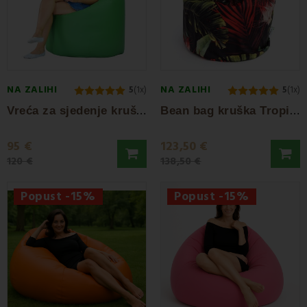
NA ZALIHI
NA ZALIHI
5
(1x)
5
(1x)
V
reća za sjedenje kruška zelena EMI
B
ean bag kruška Tropic EMI
95 €
123,50 €
120 €
138,50 €
Popust -15%
Popust -15%