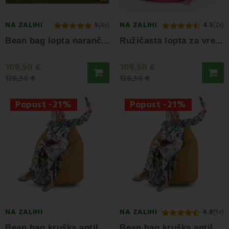
NA ZALIHI
NA ZALIHI
5
(4x)
4.5
(2x)
B
ean bag lopta narančasta EMI
R
užičasta lopta za vreću EMI
109,50 €
109,50 €
128,50 €
128,50 €
Popust -21%
Popust -21%
NA ZALIHI
NA ZALIHI
4.8
(5x)
B
ean bag kruška antilop Relax EMI
B
ean bag kruška antilop cimet EMI