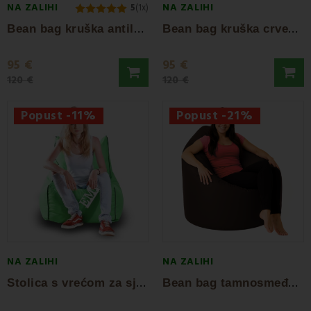
NA ZALIHI
NA ZALIHI
5
(1x)
B
ean bag kruška antilop crna EMI
B
ean bag kruška crvena EMI
95 €
95 €
120 €
120 €
Popust -11%
Popust -21%
NA ZALIHI
NA ZALIHI
S
tolica s vrećom za sjedenje najlonska...
B
ean bag tamnosmeđa kruška EMI