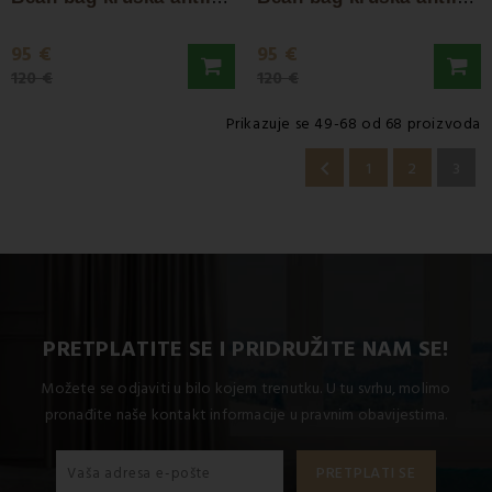
95 €
95 €
120 €
120 €
Prikazuje se 49-68 od 68 proizvoda

1
2
3
PRETPLATITE SE I PRIDRUŽITE NAM SE!
Možete se odjaviti u bilo kojem trenutku. U tu svrhu, molimo
pronađite naše kontakt informacije u pravnim obavijestima.