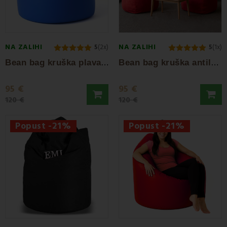
NA ZALIHI
NA ZALIHI
5
(2x)
5
(1x)
B
ean bag kruška plava EMI
B
ean bag kruška antilop crvena EMI
95 €
95 €
120 €
120 €
Popust -21%
Popust -21%