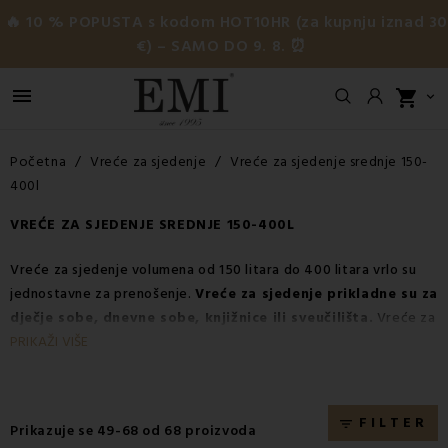
🔥 10 % POPUSTA s kodom HOT10HR (za kupnju iznad 3
€) – SAMO DO 9. 8. ⏰

shopping_cart

Početna
Vreće za sjedenje
Vreće za sjedenje srednje 150-
400l
VREĆE ZA SJEDENJE SREDNJE 150-400L
Vreće za sjedenje volumena od 150 litara do 400 litara vrlo su
jednostavne za prenošenje.
Vreće za sjedenje prikladne su za
dječje sobe, dnevne sobe, knjižnice ili sveučilišta.
Vreće za
sjedenje od eko kože i najlona savršene su za terasu ili uz bazen.
PRIKAŽI VIŠE
FILTER
filter_list
Prikazuje se 49-68 od 68 proizvoda