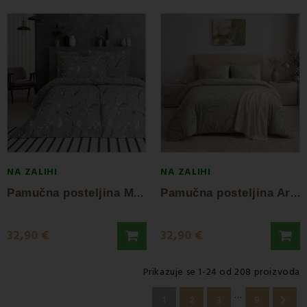
NA ZALIHI
NA ZALIHI
P
amučna posteljina Marco EMI
P
amučna posteljina Arden EMI
32,90 €
32,90 €
Prikazuje se 1-24 od 208 proizvoda
…

1
2
3
9