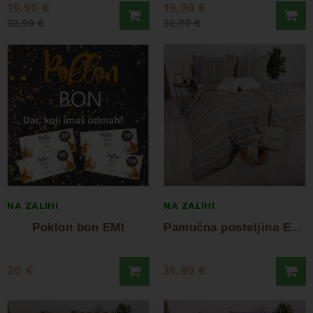
19,90 €
19,90 €
32,90 €
32,90 €
NA ZALIHI
NA ZALIHI
P
amučna posteljina ECO Arona EMI
Poklon bon EMI
20 €
35,90 €