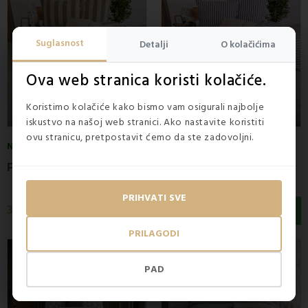
Suglasnost
Detalji
O kolačićima
Ova web stranica koristi kolačiće.
Koristimo kolačiće kako bismo vam osigurali najbolje
iskustvo na našoj web stranici. Ako nastavite koristiti
ovu stranicu, pretpostavit ćemo da ste zadovoljni.
NA ZALIHI
NA ZALIHI
P
amučna posteljina ECO Zora EMI
P
amučna posteljina ECO Korfu EMI
PRIHVATI SVE
35,90 €
35,90 €
PRILAGODI
PAD