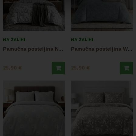
NA ZALIHI
NA ZALIHI
P
amučna posteljina Nordic EMI
P
amučna posteljina Willow EMI
25,90 €
25,90 €