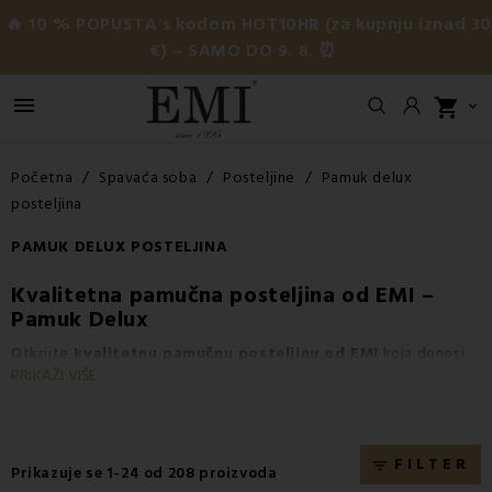
🔥 10 % POPUSTA s kodom HOT10HR (za kupnju iznad 3
€) – SAMO DO 9. 8. ⏰

shopping_cart

Početna
Spavaća soba
Posteljine
Pamuk delux
posteljina
PAMUK DELUX POSTELJINA
Kvalitetna pamučna posteljina od EMI –
Pamuk Delux
Otkrijte
kvalitetnu pamučnu posteljinu od EMI
koja donosi
PRIKAŽI VIŠE
luksuznu udobnost i
savršen san
. Naš
pamuk Delux
je
nježan,
gladak i prozračan
, idealan za one koji traže
premium
posteljinu za zdrav i
udoban san
.
Pamučna posteljina od
EMI
regulira temperaturu, pogodna je za
osjetljivu kožu i
FILTER
filter_list
Prikazuje se 1-24 od 208 proizvoda
alergičare
te pruža
luksuzan odmor svaki dan
.